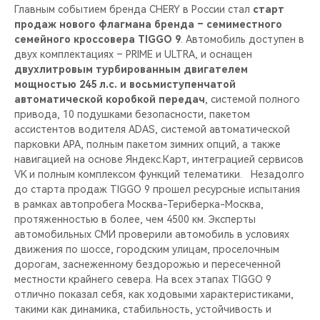
Главным событием бренда CHERY в России стал
старт
продаж нового флагмана бренда – семиместного
семейного кроссовера TIGGO 9
. Автомобиль доступен в
двух комплектациях – PRIME и ULTRA, и оснащен
двухлитровым турбированным двигателем
мощностью 245 л.с. и восьмиступенчатой
автоматической коробкой передач
, системой полного
привода, 10 подушками безопасности, пакетом
ассистентов водителя ADAS, системой автоматической
парковки APA, полным пакетом зимних опций, а также
навигацией на основе Яндекс.Карт, интеграцией сервисов
VK и полным комплексом функций телематики. Незадолго
до старта продаж TIGGO 9 прошел ресурсные испытания
в рамках автопробега Москва-Териберка-Москва,
протяженностью в более, чем 4500 км. Эксперты
автомобильных СМИ проверили автомобиль в условиях
движения по шоссе, городским улицам, проселочным
дорогам, заснеженному бездорожью и пересеченной
местности крайнего севера. На всех этапах TIGGO 9
отлично показал себя, как ходовыми характеристиками,
такими как динамика, стабильность, устойчивость и