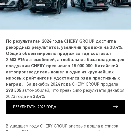
CHERY REMOTE
CHERY И СПОРТ
НАШИ МЕРОПРИЯТИЯ
По результатам 2024 года CHERY GROUP достигла
ВИДЕООБЗОРЫ
рекордных результатов, увеличив продажи на 38,4%.
Общий объем мировых продаж за год составил
2 603 916 автомобилей, а глобальная база владельцев
CHERY ДЛЯ ДЕТЕЙ
продукции CHERY превысила 15 000 000. Китайский
автопроизводитель вошел в одни из крупнейших
мировых рейтингов и удостоился ряда престижных
наград.
За декабрь 2024 года CHERY GROUP продала
298 505
автомобилей, что превысило результаты декабря
2023 года на
38,4%
.
РЕЗУЛЬТАТЫ 2023 ГОДА
В ушедшем году CHERY GROUP впервые вошла
в список