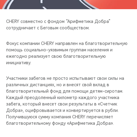
CHERY REMOTE
CHERY И СПОРТ
CHERY совместно с фондом “Арифметика Добра”
сотрудничает с Беговым сообществом.
НАШИ МЕРОПРИЯТИЯ
Фокус компании CHERY направлен на благотворительную
ВИДЕООБЗОРЫ
помощь социально-уязвимым группам населения и
ежегодно реализует свою благотворительную
инициативу.
CHERY ДЛЯ ДЕТЕЙ
Участники забегов не просто испытывают свои силы на
различных дистанциях, но и внесят свой вклад в
благотворительный фонд для помощи детям-сиротам.
Каждый преодоленный километр каждого участника
забега, который внесет свои результаты в «Счетчик
Добра», оцифровывается и конвертируется в рубли.
Получившуюся сумму компания CHERY перечисляет
благотворительному фонду «Арифметика Добра».