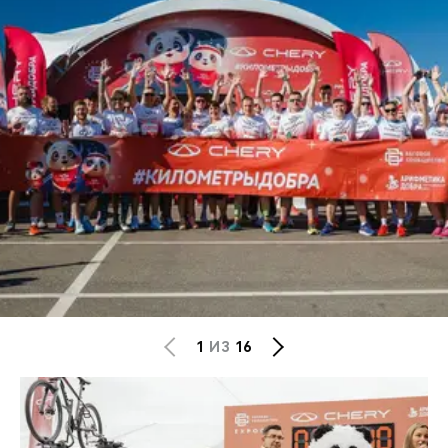
1
ИЗ
16