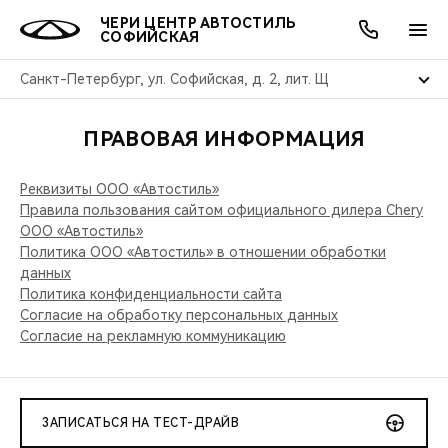
ЧЕРИ ЦЕНТР АВТОСТИЛЬ
СОФИЙСКАЯ
Санкт-Петербург, ул. Софийская, д. 2, лит. Щ
ПРАВОВАЯ ИНФОРМАЦИЯ
ОНЛАЙН СЕРВИСЫ
ПОКУПАТЕЛЯМ
ВЛАДЕЛЬЦАМ
О КОМПАНИИ
МИР CHERY
МОДЕЛИ
АКЦИИ
Реквизиты ООО «Автостиль»
ВЫБОР И ПОКУПКА
СЕРВИС
АКСЕССУАРЫ
ВЫГОДЫ И АКЦИИ
ВЫБОР И ПОКУПКА
О НАС
ВСЕ МОДЕЛИ
Правила пользования сайтом официального дилера Сhery
ООО «Автостиль»
КРЕДИТ И СТРАХОВАНИЕ
ЗАПЧАСТИ И АКСЕССУАРЫ
О БРЕНДЕ
КРЕДИТ
МЫ В СОЦСЕТЯХ
Политика ООО «Автостиль» в отношении обработки
КРОССОВЕРЫ
данных
Политика конфиденциальности сайта
ПОДДЕРЖКА
CHERY В СОЦСЕТЯХ
Согласие на обработку персональных данных
СЕДАНЫ
Согласие на рекламную коммуникацию
CHERY CONNECT
ЛЮДИ CHERY
НОВИНКИ
БЛАГОТВОРИТЕЛЬНОСТЬ
ЗАПИСАТЬСЯ НА ТЕСТ-ДРАЙВ