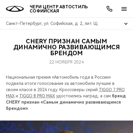
ЧЕРИ ЦЕНТР АВТОСТИЛЬ
СОФИЙСКАЯ
Санкт-Петербург, ул. Софийская, д. 2, лит. Щ
CHERY ПРИЗНАН САМЫМ
ОНЛАЙН СЕРВИСЫ
ПОКУПАТЕЛЯМ
ВЛАДЕЛЬЦАМ
О КОМПАНИИ
МИР CHERY
МОДЕЛИ
АКЦИИ
ДИНАМИЧНО РАЗВИВАЮЩИМСЯ
БРЕНДОМ
ВЫБОР И ПОКУПКА
СЕРВИС
АКСЕССУАРЫ
ВЫГОДЫ И АКЦИИ
ВЫБОР И ПОКУПКА
О НАС
ВСЕ МОДЕЛИ
22 НОЯБРЯ 2024
КРЕДИТ И СТРАХОВАНИЕ
ЗАПЧАСТИ И АКСЕССУАРЫ
О БРЕНДЕ
КРЕДИТ
МЫ В СОЦСЕТЯХ
Национальная премия «Автомобиль года в России»
КРОССОВЕРЫ
подвела итоги голосования за автомобили лучшие в
ПОДДЕРЖКА
CHERY В СОЦСЕТЯХ
своем классе в 2024 году. Кроссоверы серий
TIGGO 7 PRO
СЕДАНЫ
MAX
и
TIGGO 8 PRO MAX
удостоились наград, а сам
бренд
CHERY признан «Самым динамично развивающимся
CHERY CONNECT
ЛЮДИ CHERY
брендом»
.
НОВИНКИ
БЛАГОТВОРИТЕЛЬНОСТЬ