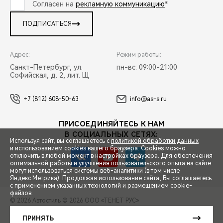
Согласен на
рекламную коммуникацию
*
ПОДПИСАТЬСЯ
Адрес:
Режим работы:
Санкт-Петербург, ул.
пн-вс: 09:00-21:00
Софийская, д. 2, лит. Щ
+7 (812) 608-50-63
info@as-s.ru
ПРИСОЕДИНЯЙТЕСЬ К НАМ
В СОЦИАЛЬНЫХ СЕТЯХ:
Используя сайт, вы соглашаетесь с
политикой обработки данных
и использованием cookies вашего браузера. Cookies можно
отключить в любой момент в настройках браузера. Для обеспечения
оптимальной работы и улучшения пользовательского опыта на сайте
могут использоваться системы веб-аналитики (в том числе
СПЕЦПРЕДЛОЖЕНИЯ
Яндекс.Метрика). Продолжая использование сайта, Вы соглашаетесь
с применением указанных технологий и размещением cookie-
файлов.
© 2026 Автостиль
© 2026 ООО «ТЕНЕТ РУС»
ЗАПИСЬ НА ТЕСТ-ДРАЙВ
ПРАВОВАЯ ИНФОРМАЦИЯ
КОНТАКТЫ
КЛИЕНТСКАЯ ПОДДЕРЖКА
ПРИНЯТЬ
Сделано в ПЕРКС