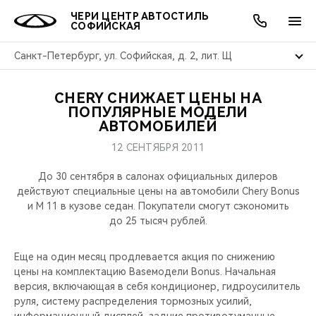
ЧЕРИ ЦЕНТР АВТОСТИЛЬ
СОФИЙСКАЯ
Санкт-Петербург, ул. Софийская, д. 2, лит. Щ
CHERY СНИЖАЕТ ЦЕНЫ НА
ОНЛАЙН СЕРВИСЫ
ПОКУПАТЕЛЯМ
ВЛАДЕЛЬЦАМ
О КОМПАНИИ
МИР CHERY
МОДЕЛИ
АКЦИИ
ПОПУЛЯРНЫЕ МОДЕЛИ
АВТОМОБИЛЕЙ
ВЫБОР И ПОКУПКА
СЕРВИС
АКСЕССУАРЫ
ВЫГОДЫ И АКЦИИ
ВЫБОР И ПОКУПКА
О НАС
ВСЕ МОДЕЛИ
12 СЕНТЯБРЯ 2011
КРЕДИТ И СТРАХОВАНИЕ
ЗАПЧАСТИ И АКСЕССУАРЫ
О БРЕНДЕ
КРЕДИТ
МЫ В СОЦСЕТЯХ
До 30 сентября в салонах официальных дилеров
КРОССОВЕРЫ
действуют специальные цены на автомобили Chery Bonus
и M 11 в кузове седан. Покупатели смогут сэкономить
ПОДДЕРЖКА
CHERY В СОЦСЕТЯХ
до 25 тысяч рублей.
СЕДАНЫ
CHERY CONNECT
ЛЮДИ CHERY
Еще на один месяц продлевается акция по снижению
НОВИНКИ
цены на комплектацию Baseмодели Bonus. Начальная
БЛАГОТВОРИТЕЛЬНОСТЬ
версия, включающая в себя кондиционер, гидроусилитель
руля, систему распределения тормозных усилий,