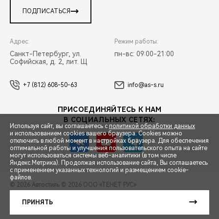
ПОДПИСАТЬСЯ
Адрес:
Режим работы:
Санкт-Петербург, ул.
пн-вс: 09:00-21:00
Софийская, д. 2, лит. Щ
+7 (812) 608-50-63
info@as-s.ru
ПРИСОЕДИНЯЙТЕСЬ К НАМ
В СОЦИАЛЬНЫХ СЕТЯХ:
Используя сайт, вы соглашаетесь с
политикой обработки данных
и использованием cookies вашего браузера. Cookies можно
отключить в любой момент в настройках браузера. Для обеспечения
оптимальной работы и улучшения пользовательского опыта на сайте
могут использоваться системы веб-аналитики (в том числе
СПЕЦПРЕДЛОЖЕНИЯ
Яндекс.Метрика). Продолжая использование сайта, Вы соглашаетесь
с применением указанных технологий и размещением cookie-
файлов.
© 2026 Автостиль
© 2026 ООО «ТЕНЕТ РУС»
ЗАПИСЬ НА ТЕСТ-ДРАЙВ
ПРАВОВАЯ ИНФОРМАЦИЯ
КОНТАКТЫ
КЛИЕНТСКАЯ ПОДДЕРЖКА
ПРИНЯТЬ
Сделано в ПЕРКС
РАСЧЕТ КРЕДИТА