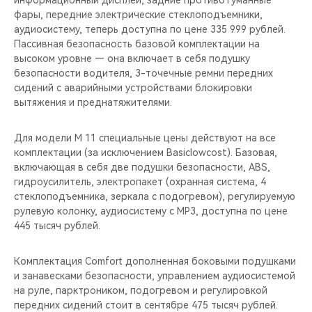
информационный дисплей, задние противотуманные
CHERY REMOTE
фары, передние электрические стеклоподъемники,
аудиосистему, теперь доступна по цене 335 999 рублей.
CHERY И СПОРТ
Пассивная безопасность базовой комплектации на
высоком уровне — она включает в себя подушку
НАШИ МЕРОПРИЯТИЯ
безопасности водителя, 3-точечные ремни передних
сидений с аварийными устройствами блокировки
вытяжения и преднатяжителями.
ВИДЕООБЗОРЫ
Для модели M 11 специальные цены действуют на все
CHERY ДЛЯ ДЕТЕЙ
комплектации (за исключением Basiclowcost). Базовая,
включающая в себя две подушки безопасности, ABS,
гидроусилитель, электропакет (охранная система, 4
стеклоподъемника, зеркала с подогревом), регулируемую
рулевую колонку, аудиосистему с МР3, доступна по цене
445 тысяч рублей.
Комплектация Comfort дополненная боковыми подушками
и занавесками безопасности, управлением аудиосистемой
на руле, парктроником, подогревом и регулировкой
передних сидений стоит в сентябре 475 тысяч рублей.