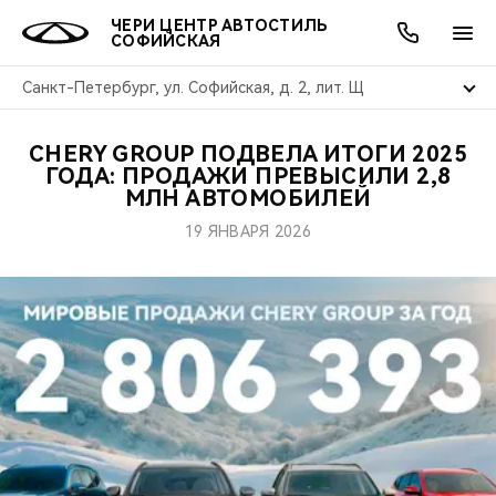
ЧЕРИ ЦЕНТР АВТОСТИЛЬ
СОФИЙСКАЯ
Санкт-Петербург, ул. Софийская, д. 2, лит. Щ
CHERY GROUP ПОДВЕЛА ИТОГИ 2025
ОНЛАЙН СЕРВИСЫ
ПОКУПАТЕЛЯМ
ВЛАДЕЛЬЦАМ
О КОМПАНИИ
МИР CHERY
МОДЕЛИ
АКЦИИ
ГОДА: ПРОДАЖИ ПРЕВЫСИЛИ 2,8
МЛН АВТОМОБИЛЕЙ
ВЫБОР И ПОКУПКА
СЕРВИС
АКСЕССУАРЫ
ВЫГОДЫ И АКЦИИ
ВЫБОР И ПОКУПКА
О НАС
ВСЕ МОДЕЛИ
19 ЯНВАРЯ 2026
КРЕДИТ И СТРАХОВАНИЕ
ЗАПЧАСТИ И АКСЕССУАРЫ
О БРЕНДЕ
КРЕДИТ
МЫ В СОЦСЕТЯХ
КРОССОВЕРЫ
ПОДДЕРЖКА
CHERY В СОЦСЕТЯХ
СЕДАНЫ
CHERY CONNECT
ЛЮДИ CHERY
НОВИНКИ
БЛАГОТВОРИТЕЛЬНОСТЬ