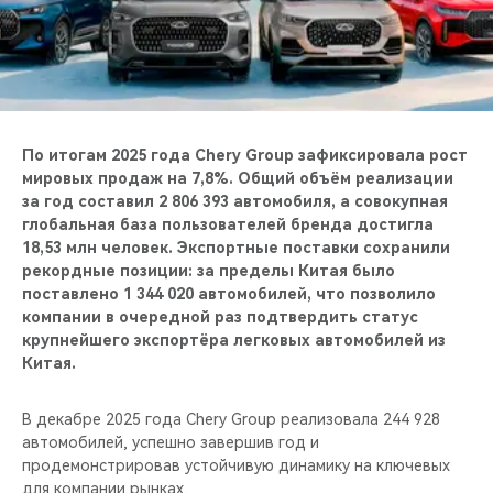
CHERY REMOTE
CHERY И СПОРТ
НАШИ МЕРОПРИЯТИЯ
По итогам 2025 года Chery Group зафиксировала рост
ВИДЕООБЗОРЫ
мировых продаж на 7,8%. Общий объём реализации
за год составил 2 806 393 автомобиля, а совокупная
глобальная база пользователей бренда достигла
CHERY ДЛЯ ДЕТЕЙ
18,53 млн человек. Экспортные поставки сохранили
рекордные позиции: за пределы Китая было
поставлено 1 344 020 автомобилей, что позволило
компании в очередной раз подтвердить статус
крупнейшего экспортёра легковых автомобилей из
Китая.
В декабре 2025 года Chery Group реализовала 244 928
автомобилей, успешно завершив год и
продемонстрировав устойчивую динамику на ключевых
для компании рынках.