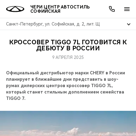
ЧЕРИ ЦЕНТР АВТОСТИЛЬ
СОФИЙСКАЯ
Санкт-Петербург, ул. Софийская, д. 2, лит. Щ
КРОССОВЕР TIGGO 7L ГОТОВИТСЯ К
ОНЛАЙН СЕРВИСЫ
ПОКУПАТЕЛЯМ
ВЛАДЕЛЬЦАМ
О КОМПАНИИ
МИР CHERY
МОДЕЛИ
АКЦИИ
ДЕБЮТУ В РОССИИ
9 АПРЕЛЯ 2025
ВЫБОР И ПОКУПКА
СЕРВИС
АКСЕССУАРЫ
ВЫГОДЫ И АКЦИИ
ВЫБОР И ПОКУПКА
О НАС
ВСЕ МОДЕЛИ
Официальный дистрибьютор марки CHERY в России
КРЕДИТ И СТРАХОВАНИЕ
ЗАПЧАСТИ И АКСЕССУАРЫ
О БРЕНДЕ
КРЕДИТ
МЫ В СОЦСЕТЯХ
планирует в ближайшие дни представить в шоу-
КРОССОВЕРЫ
румах дилерских центров кроссовер TIGGO 7L,
ПОДДЕРЖКА
CHERY В СОЦСЕТЯХ
который станет стильным дополнением семейства
СЕДАНЫ
TIGGO 7.
CHERY CONNECT
ЛЮДИ CHERY
НОВИНКИ
БЛАГОТВОРИТЕЛЬНОСТЬ