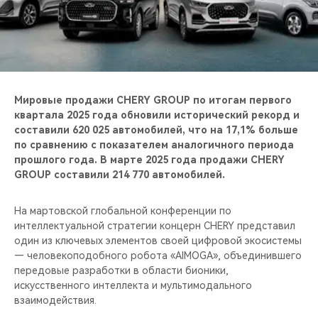
CHERY REMOTE
CHERY И СПОРТ
НАШИ МЕРОПРИЯТИЯ
Мировые продажи CHERY GROUP по итогам первого
ВИДЕООБЗОРЫ
квартала 2025 года обновили исторический рекорд и
составили 620 025 автомобилей, что на 17,1% больше
по сравнению с показателем аналогичного периода
CHERY ДЛЯ ДЕТЕЙ
прошлого года. В марте 2025 года продажи CHERY
GROUP составили 214 770 автомобилей.
На мартовской глобальной конференции по
интеллектуальной стратегии концерн CHERY представил
один из ключевых элементов своей цифровой экосистемы
— человекоподобного робота «AIMOGA», объединившего
передовые разработки в области бионики,
искусственного интеллекта и мультимодального
взаимодействия.