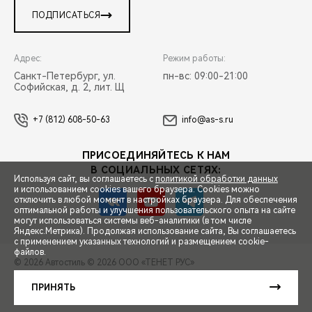
ПОДПИСАТЬСЯ
Адрес:
Режим работы:
Санкт-Петербург, ул.
пн-вс: 09:00-21:00
Софийская, д. 2, лит. Щ
+7 (812) 608-50-63
info@as-s.ru
ПРИСОЕДИНЯЙТЕСЬ К НАМ
В СОЦИАЛЬНЫХ СЕТЯХ:
Используя сайт, вы соглашаетесь с
политикой обработки данных
и использованием cookies вашего браузера. Cookies можно
отключить в любой момент в настройках браузера. Для обеспечения
оптимальной работы и улучшения пользовательского опыта на сайте
могут использоваться системы веб-аналитики (в том числе
СПЕЦПРЕДЛОЖЕНИЯ
Яндекс.Метрика). Продолжая использование сайта, Вы соглашаетесь
с применением указанных технологий и размещением cookie-
файлов.
© 2026 Автостиль
© 2026 ООО «ТЕНЕТ РУС»
ЗАПИСЬ НА ТЕСТ-ДРАЙВ
ПРАВОВАЯ ИНФОРМАЦИЯ
КОНТАКТЫ
КЛИЕНТСКАЯ ПОДДЕРЖКА
ПРИНЯТЬ
Сделано в ПЕРКС
РАСЧЕТ КРЕДИТА