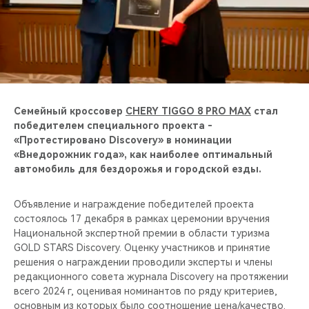
CHERY REMOTE
CHERY И СПОРТ
НАШИ МЕРОПРИЯТИЯ
ВИДЕООБЗОРЫ
Семейный кроссовер
CHERY TIGGO 8 PRO MAX
стал
победителем специального проекта -
«Протестировано Discovery» в номинации
CHERY ДЛЯ ДЕТЕЙ
«Внедорожник года», как наиболее оптимальный
автомобиль для бездорожья и городской езды.
Объявление и награждение победителей проекта
состоялось 17 декабря в рамках церемонии вручения
Национальной экспертной премии в области туризма
GOLD STARS Discovery. Оценку участников и принятие
решения о награждении проводили эксперты и члены
редакционного совета журнала Discovery на протяжении
всего 2024 г, оценивая номинантов по ряду критериев,
основным из которых было соотношение цена/качество.