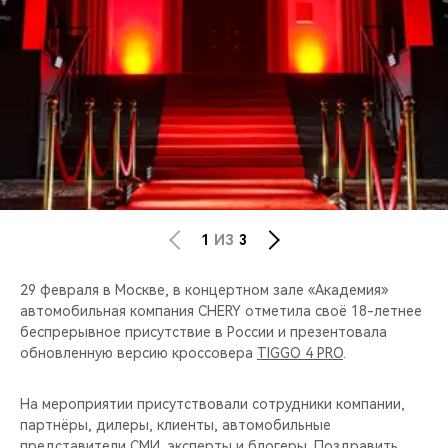
CHERY REMOTE
CHERY И СПОРТ
НАШИ МЕРОПРИЯТИЯ
ВИДЕООБЗОРЫ
CHERY ДЛЯ ДЕТЕЙ
1
ИЗ
3
29 февраля в Москве, в концертном зале «Академия»
автомобильная компания CHERY отметила своё 18-летнее
беспрерывное присутствие в России и презентовала
обновленную версию кроссовера
TIGGO 4 PRO
.
На мероприятии присутствовали сотрудники компании,
партнёры, дилеры, клиенты, автомобильные
представители СМИ, эксперты и блогеры. Поздравить