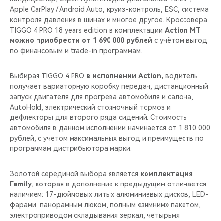
Apple CarPlay / Android Auto, круиз-контроль, ESС, система
контроля давления в шинах и многое другое. Кроссовера
TIGGO 4 PRO 18 years edition в комплектации
Action MT
можно приобрести от 1 690 000 рублей
с учётом выгод
по финансовым и trade-in программам.
Выбирая TIGGO 4 PRO
в исполнении Action,
водитель
получает вариаторную коробку передач, дистанционный
запуск двигателя для прогрева автомобиля и салона,
AutoHold, электрический стояночный тормоз и
дефлекторы для второго ряда сидений. Стоимость
автомобиля в данном исполнении начинается от 1 810 000
рублей, с учетом максимальных выгод и преимуществ по
программам дистрибьютора марки.
Золотой серединой выбора является
комплектация
Family
, которая в дополнение к предыдущим отличается
наличием: 17-дюймовых литых алюминиевых дисков, LED-
фарами, панорамным люком, полным «зимним» пакетом,
электроприводом складывания зеркал, четырьмя