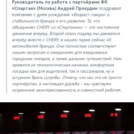
Руководитель по работе с партнёрами ФК
«Спартак» (Москва) Андрей Прокудин
поздравил
компанию с днём рождения: «
Возраст говорит о
стабильности бренда и его развитии. То, что
объединяет CHERY со «Спартаком» — это постоянное
движение вперед. Второй сезон подряд мы движемся
вперёд вместе с CHERY, в нашем парке сейчас 45
автомобилей бренда. Они полностью соответствуют
нашим запросам и ожиданиям для ежедневных
городских поездок, а также дальних путешествий. Нам
нравится их технологическая начинка, комфортная
посадка как для водителей, так и пассажиров, ну и
штурмом брать сугробы. Отмечу, что нас это не просто
партнёрство, а настоящая дружба - мы чувствуем
искреннюю заинтересованность в совместной работе
».