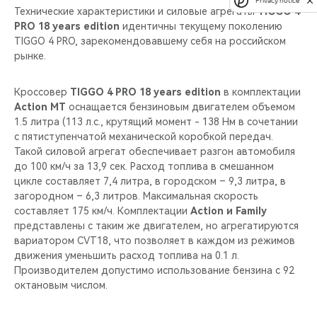
Privacy notice
Технические характеристики и силовые агрегаты
TIGGO 4
PRO 18 years edition
идентичны текущему поколению
TIGGO 4 PRO, зарекомендовавшему себя на российском
рынке.
Кроссовер
TIGGO 4 PRO 18 years edition
в комплектации
Action MT
оснащается бензиновым двигателем объемом
1.5 литра (113 л.c., крутящий момент - 138 Нм в сочетании
с пятиступенчатой механической коробкой передач.
Такой силовой агрегат обеспечивает разгон автомобиля
до 100 км/ч за 13,9 сек. Расход топлива в смешанном
цикле составляет 7,4 литра, в городском – 9,3 литра, в
загородном – 6,3 литров. Максимальная скорость
составляет 175 км/ч. Комплектации
Action и Family
представлены с таким же двигателем, но агрегатируются
вариатором CVT18, что позволяет в каждом из режимов
движения уменьшить расход топлива на 0.1 л.
Производителем допустимо использование бензина с 92
октановым числом.