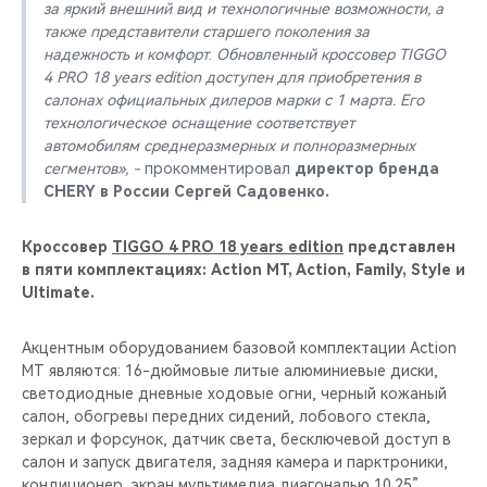
за яркий внешний вид и технологичные возможности, а
также представители старшего поколения за
надежность и комфорт
.
Обновленный кроссовер
TIGGO
4 PRO 18 years edition доступен для приобретения в
салонах официальных дилеров марки с 1 марта. Его
технологическое оснащение соответствует
автомобилям среднеразмерных и полноразмерных
сегментов», -
прокомментировал
директор бренда
CHERY в России Сергей Садовенко.
Кроссовер
TIGGO 4 PRO 18 years edition
представлен
в пяти комплектациях: Action MT, Action, Family, Style и
Ultimate.
Акцентным оборудованием базовой комплектации Action
MT являются: 16-дюймовые литые алюминиевые диски,
светодиодные дневные ходовые огни, черный кожаный
салон, обогревы передних сидений, лобового стекла,
зеркал и форсунок, датчик света, бесключевой доступ в
салон и запуск двигателя, задняя камера и парктроники,
кондиционер, экран мультимедиа диагональю 10.25”,