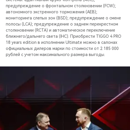
предупреждение о фронтальном столкновении (FCW);
автономного экстренного торможения (AEB);
мониторинга слепых зон (BSD); предупреждение о смене
полосы (LCA); предупреждение о заднем перекрестном
столкновении (RCTA) и автоматическое переключение
ближнего/дальнего света (IHC). Приобрести TIGGO 4 PRO
18 years edition в исполнении Ultimate можно в салонах
официальных дилеров марки по стоимости от 2 185 000
рублей c учетом максимального размера выгоды.