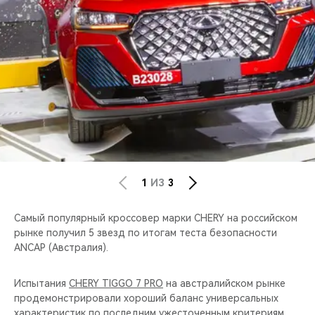
CHERY REMOTE
CHERY И СПОРТ
НАШИ МЕРОПРИЯТИЯ
ВИДЕООБЗОРЫ
CHERY ДЛЯ ДЕТЕЙ
1
ИЗ
3
Cамый популярный кроссовер марки CHERY на российском
рынке получил 5 звезд по итогам теста безопасности
ANCAP (Австралия).
Испытания
CHERY TIGGO 7 PRO
на австралийском рынке
продемонстрировали хороший баланс универсальных
характеристик по последним ужесточенным критериям