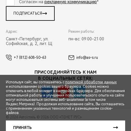
Согласен на
рекламную коммуникацию
*
ПОДПИСАТЬСЯ
Адрес:
Режим работы:
Санкт-Петербург, ул.
пн-вс: 09:00-21:00
Софийская, д. 2, лит. Щ
+7 (812) 608-50-63
info@as-s.ru
ПРИСОЕДИНЯЙТЕСЬ К НАМ
В СОЦИАЛЬНЫХ СЕТЯХ:
Используя сайт, вы соглашаетесь с
политикой обработки данных
и использованием cookies вашего браузера. Cookies можно
отключить в любой момент в настройках браузера. Для обеспечения
оптимальной работы и улучшения пользовательского опыта на сайте
могут использоваться системы веб-аналитики (в том числе
СПЕЦПРЕДЛОЖЕНИЯ
Яндекс.Метрика). Продолжая использование сайта, Вы соглашаетесь
с применением указанных технологий и размещением cookie-
файлов.
© 2026 Автостиль
© 2026 ООО «ТЕНЕТ РУС»
ЗАПИСЬ НА ТЕСТ-ДРАЙВ
ПРАВОВАЯ ИНФОРМАЦИЯ
КОНТАКТЫ
КЛИЕНТСКАЯ ПОДДЕРЖКА
ПРИНЯТЬ
Сделано в ПЕРКС