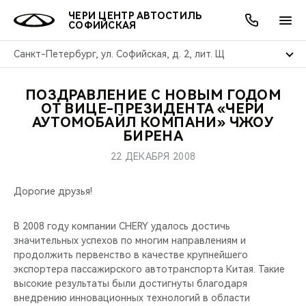
ЧЕРИ ЦЕНТР АВТОСТИЛЬ
СОФИЙСКАЯ
Санкт-Петербург, ул. Софийская, д. 2, лит. Щ
ПОЗДРАВЛЕНИЕ С НОВЫМ ГОДОМ
ОНЛАЙН СЕРВИСЫ
ПОКУПАТЕЛЯМ
ВЛАДЕЛЬЦАМ
О КОМПАНИИ
МИР CHERY
МОДЕЛИ
АКЦИИ
ОТ ВИЦЕ-ПРЕЗИДЕНТА «ЧЕРИ
АУТОМОБАЙЛ КОМПАНИ» ЧЖОУ
БИРЕНА
ВЫБОР И ПОКУПКА
СЕРВИС
АКСЕССУАРЫ
ВЫГОДЫ И АКЦИИ
ВЫБОР И ПОКУПКА
О НАС
ВСЕ МОДЕЛИ
22 ДЕКАБРЯ 2008
КРЕДИТ И СТРАХОВАНИЕ
ЗАПЧАСТИ И АКСЕССУАРЫ
О БРЕНДЕ
КРЕДИТ
МЫ В СОЦСЕТЯХ
КРОССОВЕРЫ
Дорогие друзья!
ПОДДЕРЖКА
CHERY В СОЦСЕТЯХ
СЕДАНЫ
В 2008 году компании CHERY удалось достичь
CHERY CONNECT
ЛЮДИ CHERY
значительных успехов по многим направлениям и
продолжить первенство в качестве крупнейшего
НОВИНКИ
экспортера пассажирского автотранспорта Китая. Такие
БЛАГОТВОРИТЕЛЬНОСТЬ
высокие результаты были достигнуты благодаря
внедрению инновационных технологий в области