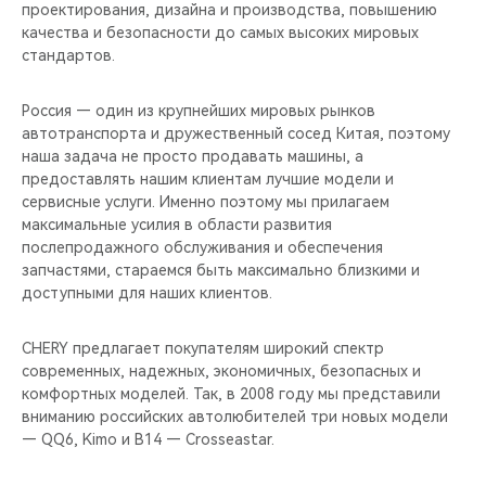
CHERY REMOTE
проектирования, дизайна и производства, повышению
качества и безопасности до самых высоких мировых
стандартов.
CHERY И СПОРТ
Россия — один из крупнейших мировых рынков
НАШИ МЕРОПРИЯТИЯ
автотранспорта и дружественный сосед Китая, поэтому
наша задача не просто продавать машины, а
ВИДЕООБЗОРЫ
предоставлять нашим клиентам лучшие модели и
сервисные услуги. Именно поэтому мы прилагаем
CHERY ДЛЯ ДЕТЕЙ
максимальные усилия в области развития
послепродажного обслуживания и обеспечения
запчастями, стараемся быть максимально близкими и
доступными для наших клиентов.
CHERY предлагает покупателям широкий спектр
современных, надежных, экономичных, безопасных и
комфортных моделей. Так, в 2008 году мы представили
вниманию российских автолюбителей три новых модели
— QQ6, Kimo и B14 — Crosseastar.