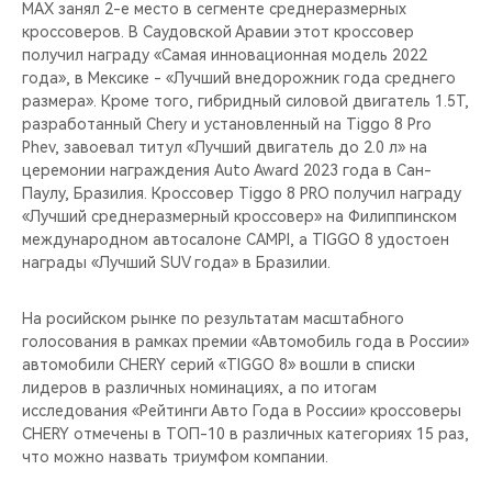
MAX занял 2-е место в сегменте среднеразмерных
кроссоверов. В Саудовской Аравии этот кроссовер
получил награду «Самая инновационная модель 2022
года», в Мексике - «Лучший внедорожник года среднего
размера». Кроме того, гибридный силовой двигатель 1.5T,
разработанный Chery и установленный на Tiggo 8 Pro
Phev, завоевал титул «Лучший двигатель до 2.0 л» на
церемонии награждения Auto Award 2023 года в Сан-
Паулу, Бразилия. Кроссовер Tiggo 8 PRO получил награду
«Лучший среднеразмерный кроссовер» на Филиппинском
международном автосалоне CAMPI, а TIGGO 8 удостоен
награды «Лучший SUV года» в Бразилии.
На росийском рынке по результатам масштабного
голосования в рамках премии «Автомобиль года в России»
автомобили CHERY серий «TIGGO 8» вошли в списки
лидеров в различных номинациях, а по итогам
исследования «Рейтинги Авто Года в России» кроссоверы
CHERY отмечены в ТОП-10 в различных категориях 15 раз,
что можно назвать триумфом компании.