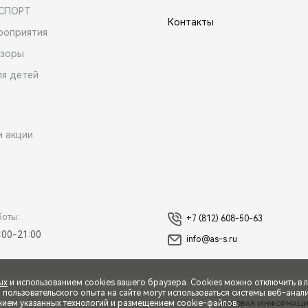
 СПОРТ
Контакты
роприятия
зоры
ля детей
и акции
боты:
+7 (812) 608-50-63
:00-21:00
info@as-s.ru
ых
и использованием cookies вашего браузера. Cookies можно отключить в 
ользовательского опыта на сайте могут использоваться системы веб-аналит
нием указанных технологий и размещением cookie-файлов.
ПРАВОВАЯ ИНФОРМАЦ