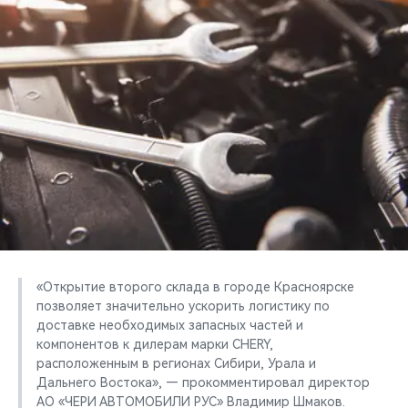
CHERY REMOTE
CHERY И СПОРТ
НАШИ МЕРОПРИЯТИЯ
ВИДЕООБЗОРЫ
CHERY ДЛЯ ДЕТЕЙ
«Открытие второго склада в городе Красноярске
позволяет значительно ускорить логистику по
доставке необходимых запасных частей и
компонентов к дилерам марки CHERY,
расположенным в регионах Сибири, Урала и
Дальнего Востока», — прокомментировал директор
АО «ЧЕРИ АВТОМОБИЛИ РУС» Владимир Шмаков.