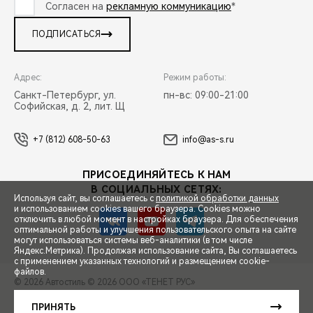
Согласен на
рекламную коммуникацию
*
ПОДПИСАТЬСЯ
Адрес:
Режим работы:
Санкт-Петербург, ул.
пн-вс: 09:00-21:00
Софийская, д. 2, лит. Щ
+7 (812) 608-50-63
info@as-s.ru
ПРИСОЕДИНЯЙТЕСЬ К НАМ
В СОЦИАЛЬНЫХ СЕТЯХ:
Используя сайт, вы соглашаетесь с
политикой обработки данных
и использованием cookies вашего браузера. Cookies можно
отключить в любой момент в настройках браузера. Для обеспечения
оптимальной работы и улучшения пользовательского опыта на сайте
могут использоваться системы веб-аналитики (в том числе
СПЕЦПРЕДЛОЖЕНИЯ
Яндекс.Метрика). Продолжая использование сайта, Вы соглашаетесь
с применением указанных технологий и размещением cookie-
файлов.
© 2026 Автостиль
© 2026 ООО «ТЕНЕТ РУС»
ЗАПИСЬ НА ТЕСТ-ДРАЙВ
ПРАВОВАЯ ИНФОРМАЦИЯ
КОНТАКТЫ
КЛИЕНТСКАЯ ПОДДЕРЖКА
ПРИНЯТЬ
Сделано в ПЕРКС