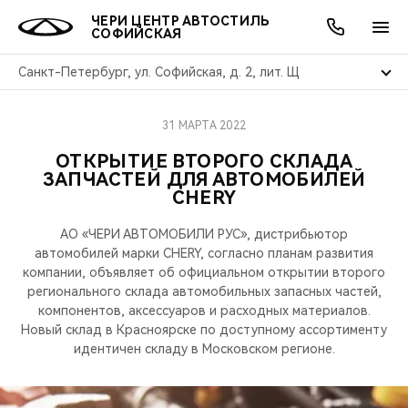
ЧЕРИ ЦЕНТР АВТОСТИЛЬ
СОФИЙСКАЯ
Санкт-Петербург, ул. Софийская, д. 2, лит. Щ
31 МАРТА 2022
ОНЛАЙН СЕРВИСЫ
ПОКУПАТЕЛЯМ
ВЛАДЕЛЬЦАМ
О КОМПАНИИ
МИР CHERY
МОДЕЛИ
АКЦИИ
ОТКРЫТИЕ ВТОРОГО СКЛАДА
ЗАПЧАСТЕЙ ДЛЯ АВТОМОБИЛЕЙ
ВЫБОР И ПОКУПКА
СЕРВИС
АКСЕССУАРЫ
ВЫГОДЫ И АКЦИИ
ВЫБОР И ПОКУПКА
О НАС
ВСЕ МОДЕЛИ
CHERY
КРЕДИТ И СТРАХОВАНИЕ
ЗАПЧАСТИ И АКСЕССУАРЫ
О БРЕНДЕ
КРЕДИТ
МЫ В СОЦСЕТЯХ
АО «ЧЕРИ АВТОМОБИЛИ РУС», дистрибьютор
КРОССОВЕРЫ
автомобилей марки CHERY, согласно планам развития
ПОДДЕРЖКА
CHERY В СОЦСЕТЯХ
компании, объявляет об официальном открытии второго
регионального склада автомобильных запасных частей,
СЕДАНЫ
компонентов, аксессуаров и расходных материалов.
CHERY CONNECT
ЛЮДИ CHERY
Новый склад в Красноярске по доступному ассортименту
идентичен складу в Московском регионе.
НОВИНКИ
БЛАГОТВОРИТЕЛЬНОСТЬ