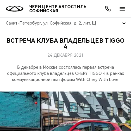
ЧЕРИ ЦЕНТР АВТОСТИЛЬ
СОФИЙСКАЯ
Санкт-Петербург, ул. Софийская, д. 2, лит. Щ
ВСТРЕЧА КЛУБА ВЛАДЕЛЬЦЕВ TIGGO
ОНЛАЙН СЕРВИСЫ
ПОКУПАТЕЛЯМ
ВЛАДЕЛЬЦАМ
О КОМПАНИИ
МИР CHERY
МОДЕЛИ
АКЦИИ
4
24 ДЕКАБРЯ 2021
ВЫБОР И ПОКУПКА
СЕРВИС
АКСЕССУАРЫ
ВЫГОДЫ И АКЦИИ
ВЫБОР И ПОКУПКА
О НАС
ВСЕ МОДЕЛИ
В декабре в Москве состоялась первая встреча
КРЕДИТ И СТРАХОВАНИЕ
ЗАПЧАСТИ И АКСЕССУАРЫ
О БРЕНДЕ
КРЕДИТ
МЫ В СОЦСЕТЯХ
официального клуба владельцев CHERY TIGGO 4 в рамках
КРОССОВЕРЫ
коммуникационной платформы With Chery With Love.
ПОДДЕРЖКА
CHERY В СОЦСЕТЯХ
СЕДАНЫ
CHERY CONNECT
ЛЮДИ CHERY
НОВИНКИ
БЛАГОТВОРИТЕЛЬНОСТЬ