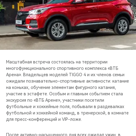
CHERY REMOTE
CHERY И СПОРТ
НАШИ МЕРОПРИЯТИЯ
ВИДЕООБЗОРЫ
Масштабная встреча состоялась на территории
CHERY ДЛЯ ДЕТЕЙ
многофункционального спортивного комплекса «ВТБ
Арена». Владельцев моделей TIGGO 4 и их членов семьи
ожидали познавательно-спортивные активности: катание
на коньках, обучение элементам фигурного катания,
участие в эстафете. Особым и главным событием стала
экскурсия по «ВТБ Арене», участники посетили
футбольные и хоккейные поля, побывали в раздевалках
футбольной и хоккейной команд, в тренерской, в комнате
для пресс-конференций и VIP-ложе.
После активно-насыщенного дня всех ожидал ужин, в