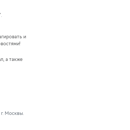
.
агировать и
овостями!
л, а также
 г. Москвы.