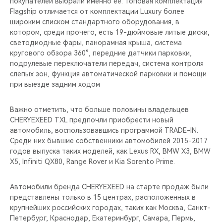
покупателей выбрали именно её. Топовая комплектация
CHERY REMOTE
Flagship отличается от комплектации Luxury более
широким списком стандартного оборудования, в
CHERY И СПОРТ
котором, среди прочего, есть 19-дюймовые литые диски,
светодиодные фары, панорамная крыша, система
НАШИ МЕРОПРИЯТИЯ
кругового обзора 360°, передние датчики парковки,
подрулевые переключатели передач, система контроля
слепых зон, функция автоматической парковки и помощи
ВИДЕООБЗОРЫ
при выезде задним ходом
CHERY ДЛЯ ДЕТЕЙ
Важно отметить, что больше половины владельцев
CHERYEXEED TXL предпочли приобрести новый
автомобиль, воспользовавшись программой TRADE-IN.
Среди них бывшие собственники автомобилей 2015-2017
годов выпуска таких моделей, как Lexus RX, BMW X3, BMW
X5, Infiniti QX80, Range Rover и Kia Sorento Prime.
Автомобили бренда CHERYEXEED на старте продаж были
представлены только в 15 центрах, расположенных в
крупнейших российских городах, таких как Москва, Санкт-
Петербург, Краснодар, Екатеринбург, Самара, Пермь,