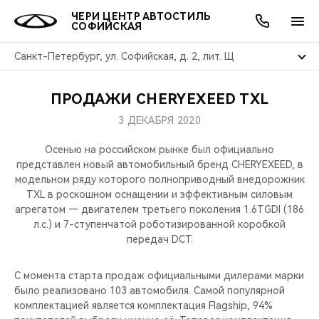
ЧЕРИ ЦЕНТР АВТОСТИЛЬ
СОФИЙСКАЯ
Санкт-Петербург, ул. Софийская, д. 2, лит. Щ
ПРОДАЖИ CHERYEXEED TXL
ОНЛАЙН СЕРВИСЫ
ПОКУПАТЕЛЯМ
ВЛАДЕЛЬЦАМ
О КОМПАНИИ
МИР CHERY
МОДЕЛИ
АКЦИИ
3 ДЕКАБРЯ 2020
ВЫБОР И ПОКУПКА
СЕРВИС
АКСЕССУАРЫ
ВЫГОДЫ И АКЦИИ
ВЫБОР И ПОКУПКА
О НАС
ВСЕ МОДЕЛИ
Осенью на российском рынке был официально
представлен новый автомобильный бренд CHERYEXEED, в
КРЕДИТ И СТРАХОВАНИЕ
ЗАПЧАСТИ И АКСЕССУАРЫ
О БРЕНДЕ
КРЕДИТ
МЫ В СОЦСЕТЯХ
модельном ряду которого полноприводный внедорожник
КРОССОВЕРЫ
TXL в роскошном оснащении и эффективным силовым
агрегатом — двигателем третьего поколения 1.6TGDI (186
ПОДДЕРЖКА
CHERY В СОЦСЕТЯХ
л.с.) и 7-ступенчатой роботизированной коробкой
СЕДАНЫ
передач DCT.
CHERY CONNECT
ЛЮДИ CHERY
НОВИНКИ
С момента старта продаж официальными дилерами марки
БЛАГОТВОРИТЕЛЬНОСТЬ
было реализовано 103 автомобиля. Самой популярной
комплектацией является комплектация Flagship, 94%