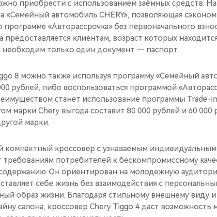
можно приобрести с использованием заёмных средств. Н
а «Семейный автомобиль CHERY», позволяющая сэкономи
 программе «Авторассрочка» без первоначального взнос
ка предоставляется клиентам, возраст которых находится
я необходим только один документ — паспорт.
iggo 8 можно также используя программу «Семейный ав
000 рублей, либо воспользоваться программой «Авторасс
имуществом станет использование программы Trade-in
ом марки Chery выгода составит 80 000 рублей и 60 000
ругой марки.
й компактный кроссовер с узнаваемым индивидуальным
т требованиям потребителей к бескомпромиссному каче
содержанию. Он ориентирован на молодежную аудиторию
дставляет себе жизнь без взаимодействия с персональн
ный образ жизни. Благодаря стильному внешнему виду 
йну салона, кроссовер Chery Tiggo 4 даст возможность