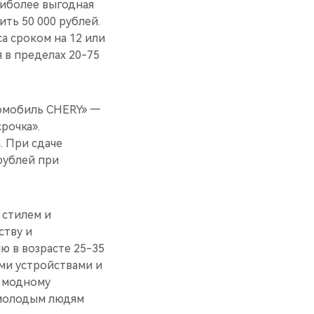
аиболее выгодная
ть 50 000 рублей.
а сроком на 12 или
 в пределах 20-75
томобиль CHERY» —
рочка».
. При сдаче
 рублей при
 стилем и
ству и
 в возрасте 25-35
ыми устройствами и
и модному
 молодым людям