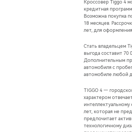
Кроссовер Tiggo 4 
кредитная программ
Возможна покупка по
18 месяцев. Рассроч
лет, для оформлени
Стать владельцем T
выгода составит 70 
Дополнительным пре
автомобиля с пробег
автомобиле любой д
TIGGO 4 — городско
характером отвечае
интеллектуальному 
лет, которая не пре
предпочитает актив
технологичному диза