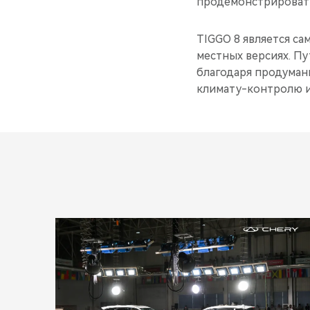
продемонстрировать
TIGGO 8 является са
местных версиях. П
благодаря продуман
климату-контролю и