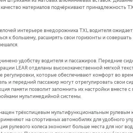
ен штрихами из матовых алюминиевых вставок. Дизайне
 качество материалов подчёркивают принадлежность TX
елочей интерьере внедорожника TXL водителя ожидает
ся к большему, расширять свои горизонты и совершать 
решался.
дчинено удобству водителя и пассажиров. Передние сид
рации LEAR отделаны высококачественной мягкой текс
е регулировки, которые обеспечивают комфорт во врем
ель и передний пассажир могут отрегулировать свои си
кция памяти позволит запомнить их настройки вместе с
тройками мультимедийной системы.
нащен трёхспицевым мультифункциональным рулевым к
применяют на спортивных автомобилях для удобного уп
кция рулевого колеса экономит больше места для ног вод