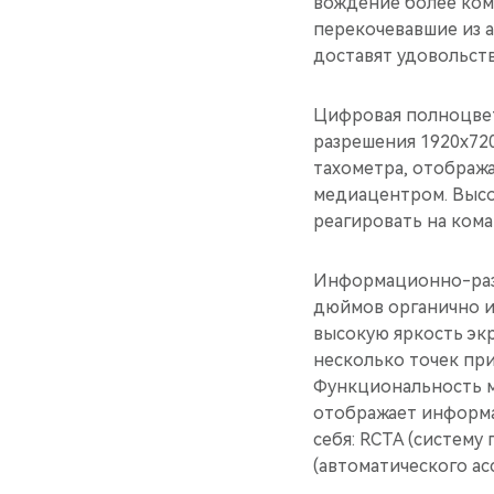
вождение более ком
перекочевавшие из 
доставят удовольств
Цифровая полноцвет
разрешения 1920х72
тахометра, отобража
медиацентром. Высо
реагировать на ком
Информационно-разв
дюймов органично и
высокую яркость экр
несколько точек при
Функциональность ме
отображает информа
себя: RCTA (систему
(автоматического ас