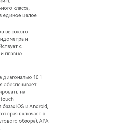
и»),
ного класса,
в единое целое.
ов высокого
пидометра и
йствует с
 и плавно
 диагональю 10.1
я обеспечивает
ировать на
touch.
азах iOS и Android,
оторая включает в
гового обзора), APA
.