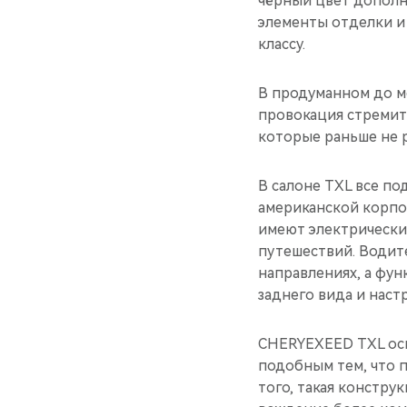
чёрный цвет дополн
элементы отделки и
классу.
В продуманном до м
провокация стремить
которые раньше не 
В салоне TXL все по
американской корпо
имеют электрически
путешествий. Водит
направлениях, а фун
заднего вида и нас
CHERYEXEED TXL ос
подобным тем, что 
того, такая констру