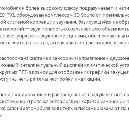
омобиля к более высокому классу подразумевает и нали
ED TXL оборудован комплексом 3D Sound от премиальн
ой системой коррекции звучания, базирующейся на обра
хнологий — звук полностью сохраняет всю объемность
зволяет управлять звуковыми сценами, обеспечивая выс
 исключительно на водителя или всех пассажиров в сало
асположена система с сенсорным управлением двухзон
ионный интеллектуальный дисплей климатической уста
круглых TFT-экранов для отображения графики текущег
оступны четыре темы настройки индикации.
ления зонированием и распределения воздушных поток
 системы контроля качества воздуха AQS. Об изменении
ухе салона автомобиля водитель и пассажиры узнают по
.