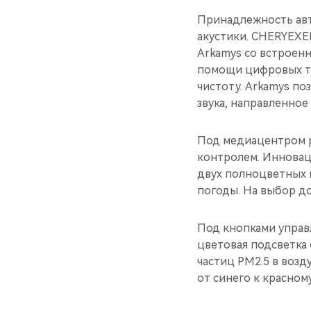
Принадлежность авт
акустики. CHERYEXE
Arkamys со встроенн
помощи цифровых те
чистоту. Arkamys по
звука, направленное
Под медиацентром р
контролем. Инновац
двух полноцветных 
погоды. На выбор д
Под кнопками управ
цветовая подсветка
частиц PM2.5 в возд
от синего к красному