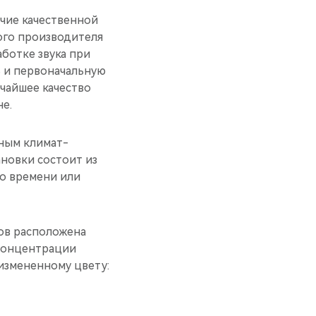
чие качественной
ого производителя
ботке звука при
 и первоначальную
очайшее качество
не.
ным климат-
новки состоит из
о времени или
ов расположена
 концентрации
 измененному цвету: