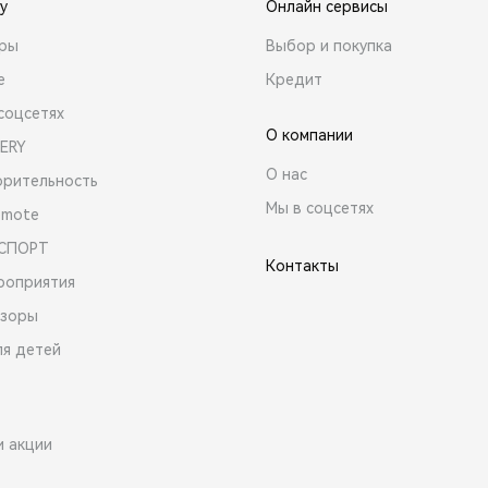
y
Онлайн сервисы
ары
Выбор и покупка
е
Кредит
соцсетях
О компании
ERY
О нас
орительность
Мы в соцсетях
emote
 СПОРТ
Контакты
роприятия
зоры
ля детей
и акции