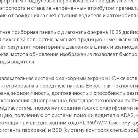
фортным. Подрулевые переключатели передач («лепестк
автоспорта и ставшие непременным атрибутом премиаль
ие от вождения за счет слияния водителя и автомобиля 
ная приборная панель с диагональю экрана 10.25 дюйм
0 пикселей полностью заменяет традиционные шкалы с
ет результат мониторинга давления в шинах и взаимоде
кая частота обновления изображения позволяет быстро
анды водителя.
лекательная система с сенсорным экраном HD-качества
нтегрирована в переднюю панель. Ёмкостная технологи
ана, экономичность, долговечность и способность реаг
косновения одновременно, благодаря технологии multi-
диасистемы позволяет соединяться cо смартфонами на б
цию, полученную от системы помощи водителю ADAS, к
 помощи при выезде задним ходом), 360°AVM (систему кру
систента парковки) и BSD (систему контроля слепых зон)