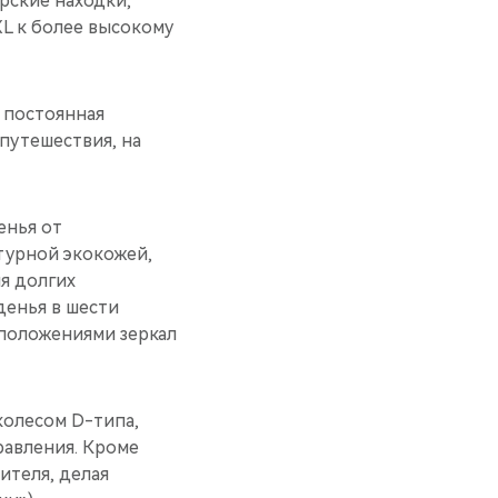
рские находки,
L к более высокому
 постоянная
путешествия, на
енья от
турной экокожей,
я долгих
денья в шести
 положениями зеркал
олесом D-типа,
равления. Кроме
ителя, делая