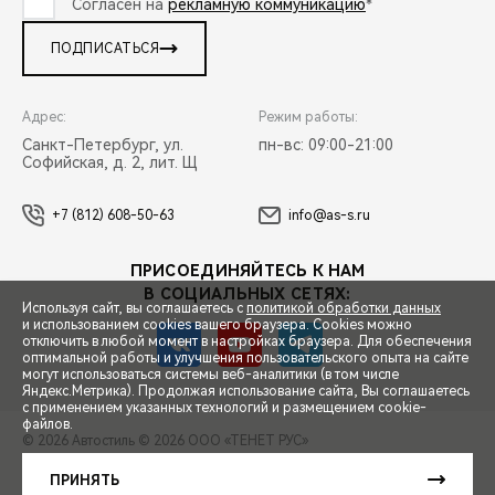
Согласен на
рекламную коммуникацию
*
ПОДПИСАТЬСЯ
Адрес:
Режим работы:
Санкт-Петербург, ул.
пн-вс: 09:00-21:00
Софийская, д. 2, лит. Щ
+7 (812) 608-50-63
info@as-s.ru
ПРИСОЕДИНЯЙТЕСЬ К НАМ
В СОЦИАЛЬНЫХ СЕТЯХ:
Используя сайт, вы соглашаетесь с
политикой обработки данных
и использованием cookies вашего браузера. Cookies можно
отключить в любой момент в настройках браузера. Для обеспечения
оптимальной работы и улучшения пользовательского опыта на сайте
могут использоваться системы веб-аналитики (в том числе
СПЕЦПРЕДЛОЖЕНИЯ
Яндекс.Метрика). Продолжая использование сайта, Вы соглашаетесь
с применением указанных технологий и размещением cookie-
файлов.
© 2026 Автостиль
© 2026 ООО «ТЕНЕТ РУС»
ЗАПИСЬ НА ТЕСТ-ДРАЙВ
ПРАВОВАЯ ИНФОРМАЦИЯ
КОНТАКТЫ
КЛИЕНТСКАЯ ПОДДЕРЖКА
ПРИНЯТЬ
Сделано в ПЕРКС
РАСЧЕТ КРЕДИТА