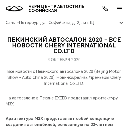
ЧЕРИ ЦЕНТР АВТОСТИЛЬ
СОФИЙСКАЯ
Санкт-Петербург, ул. Софийская, д. 2, лит. Щ
ПЕКИНСКИЙ АВТОСАЛОН 2020 - ВСЕ
ОНЛАЙН СЕРВИСЫ
ПОКУПАТЕЛЯМ
ВЛАДЕЛЬЦАМ
О КОМПАНИИ
МИР CHERY
МОДЕЛИ
АКЦИИ
НОВОСТИ CHERY INTERNATIONAL
CO.LTD
ВЫБОР И ПОКУПКА
СЕРВИС
АКСЕССУАРЫ
ВЫГОДЫ И АКЦИИ
ВЫБОР И ПОКУПКА
О НАС
ВСЕ МОДЕЛИ
3 ОКТЯБРЯ 2020
КРЕДИТ И СТРАХОВАНИЕ
ЗАПЧАСТИ И АКСЕССУАРЫ
О БРЕНДЕ
КРЕДИТ
МЫ В СОЦСЕТЯХ
Все новости с Пекинского автосалона 2020 (Beijing Motor
КРОССОВЕРЫ
Show - Auto China 2020). Новинки/релизы/премьеры Chery
International Co.LTD.
ПОДДЕРЖКА
CHERY В СОЦСЕТЯХ
СЕДАНЫ
На автосалоне в Пекине EXEED представил архитектуру
CHERY CONNECT
ЛЮДИ CHERY
M3X
НОВИНКИ
БЛАГОТВОРИТЕЛЬНОСТЬ
Архитектура M3X представляет собой концепцию
создания автомобилей, основанную на 23-летнем