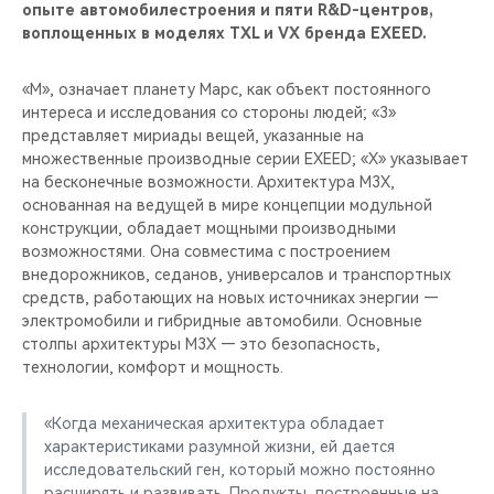
CHERY REMOTE
опыте автомобилестроения и пяти R&D-центров,
воплощенных в моделях TXL и VX бренда EXEED.
CHERY И СПОРТ
«М», означает планету Марс, как объект постоянного
интереса и исследования со стороны людей; «3»
НАШИ МЕРОПРИЯТИЯ
представляет мириады вещей, указанные на
множественные производные серии EXEED; «X» указывает
ВИДЕООБЗОРЫ
на бесконечные возможности. Архитектура M3X,
основанная на ведущей в мире концепции модульной
CHERY ДЛЯ ДЕТЕЙ
конструкции, обладает мощными производными
возможностями. Она совместима с построением
внедорожников, седанов, универсалов и транспортных
средств, работающих на новых источниках энергии —
электромобили и гибридные автомобили. Основные
столпы архитектуры M3X — это безопасность,
технологии, комфорт и мощность.
«Когда механическая архитектура обладает
характеристиками разумной жизни, ей дается
исследовательский ген, который можно постоянно
расширять и развивать. Продукты, построенные на