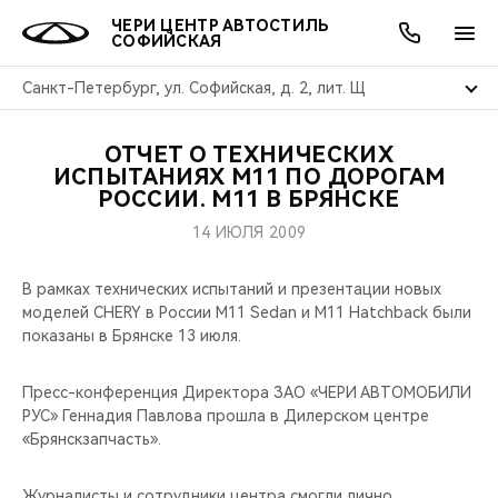
ЧЕРИ ЦЕНТР АВТОСТИЛЬ
СОФИЙСКАЯ
Санкт-Петербург, ул. Софийская, д. 2, лит. Щ
ОТЧЕТ О ТЕХНИЧЕСКИХ
ОНЛАЙН СЕРВИСЫ
ПОКУПАТЕЛЯМ
ВЛАДЕЛЬЦАМ
О КОМПАНИИ
МИР CHERY
МОДЕЛИ
АКЦИИ
ИСПЫТАНИЯХ М11 ПО ДОРОГАМ
РОССИИ. M11 В БРЯНСКЕ
ВЫБОР И ПОКУПКА
СЕРВИС
АКСЕССУАРЫ
ВЫГОДЫ И АКЦИИ
ВЫБОР И ПОКУПКА
О НАС
ВСЕ МОДЕЛИ
14 ИЮЛЯ 2009
КРЕДИТ И СТРАХОВАНИЕ
ЗАПЧАСТИ И АКСЕССУАРЫ
О БРЕНДЕ
КРЕДИТ
МЫ В СОЦСЕТЯХ
В рамках технических испытаний и презентации новых
КРОССОВЕРЫ
моделей CHERY в России M11 Sedan и M11 Hatchback были
ПОДДЕРЖКА
CHERY В СОЦСЕТЯХ
показаны в Брянске 13 июля.
СЕДАНЫ
CHERY CONNECT
ЛЮДИ CHERY
Пресс-конференция Директора ЗАО «ЧЕРИ АВТОМОБИЛИ
РУС» Геннадия Павлова прошла в Дилерском центре
НОВИНКИ
«Брянскзапчасть».
БЛАГОТВОРИТЕЛЬНОСТЬ
Журналисты и сотрудники центра смогли лично