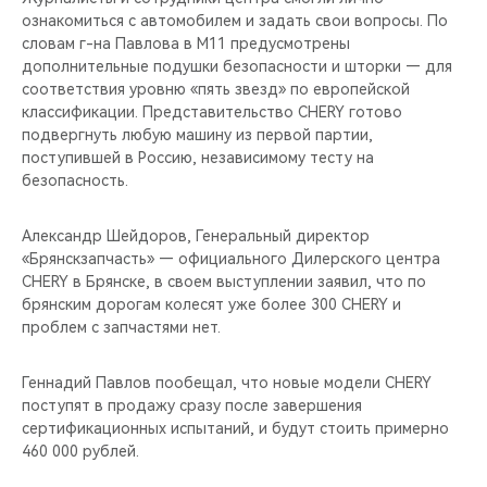
CHERY REMOTE
ознакомиться с автомобилем и задать свои вопросы. По
словам г-на Павлова в М11 предусмотрены
CHERY И СПОРТ
дополнительные подушки безопасности и шторки — для
соответствия уровню «пять звезд» по европейской
классификации. Представительство CHERY готово
НАШИ МЕРОПРИЯТИЯ
подвергнуть любую машину из первой партии,
поступившей в Россию, независимому тесту на
ВИДЕООБЗОРЫ
безопасность.
CHERY ДЛЯ ДЕТЕЙ
Александр Шейдоров, Генеральный директор
«Брянскзапчасть» — официального Дилерского центра
CHERY в Брянске, в своем выступлении заявил, что по
брянским дорогам колесят уже более 300 CHERY и
проблем с запчастями нет.
Геннадий Павлов пообещал, что новые модели CHERY
поступят в продажу сразу после завершения
сертификационных испытаний, и будут стоить примерно
460 000 рублей.