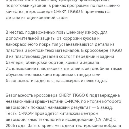
CHERY REMOTE
подготовки кузовов, в рамках программы по повышению
качества, в кроссовере CHERY TIGGO 8 применяются
CHERY И СПОРТ
детали из оцинкованной стали.
НАШИ МЕРОПРИЯТИЯ
В местах, подверженных повышенному износу, для
дополнительной защиты от коррозии кузова и
лакокрасочного покрытия устанавливаются детали из
ВИДЕООБЗОРЫ
пластика и композитных материалов. В кроссовере TIGGO
8 из пластиковых деталей состоят передний и задний
CHERY ДЛЯ ДЕТЕЙ
бамперы, облицовки бортов, крыша и зеркала.
Использование пластиковых деталей в автомобиле также
обусловлено высокими мировыми стандартами
безопасности водителя, пассажиров и пешеходов.
Безопасность кроссовера CHERY TIGGO 8 подтверждена
независимыми краш-тестами C-NCAP, по итогам которого
автомобиль показал наивысший результат — 5 звёзд.
Тесты C-NCAP проводятся китайским центром
автомобильных технологий и исследований (CATARC) с
2006 года. За это время методика тестирования вобрала