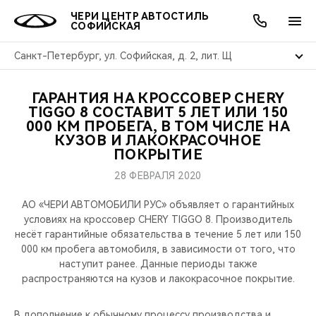
ЧЕРИ ЦЕНТР АВТОСТИЛЬ
СОФИЙСКАЯ
Санкт-Петербург, ул. Софийская, д. 2, лит. Щ
ГАРАНТИЯ НА КРОССОВЕР CHERY
ОНЛАЙН СЕРВИСЫ
ПОКУПАТЕЛЯМ
ВЛАДЕЛЬЦАМ
О КОМПАНИИ
МИР CHERY
МОДЕЛИ
АКЦИИ
TIGGO 8 СОСТАВИТ 5 ЛЕТ ИЛИ 150
000 КМ ПРОБЕГА, В ТОМ ЧИСЛЕ НА
КУЗОВ И ЛАКОКРАСОЧНОЕ
ВЫБОР И ПОКУПКА
СЕРВИС
АКСЕССУАРЫ
ВЫГОДЫ И АКЦИИ
ВЫБОР И ПОКУПКА
О НАС
ВСЕ МОДЕЛИ
ПОКРЫТИЕ
КРЕДИТ И СТРАХОВАНИЕ
ЗАПЧАСТИ И АКСЕССУАРЫ
О БРЕНДЕ
КРЕДИТ
МЫ В СОЦСЕТЯХ
28 ФЕВРАЛЯ 2020
КРОССОВЕРЫ
АО «ЧЕРИ АВТОМОБИЛИ РУС» объявляет о гарантийных
ПОДДЕРЖКА
CHERY В СОЦСЕТЯХ
условиях на кроссовер CHERY TIGGO 8. Производитель
СЕДАНЫ
несёт гарантийные обязательства в течение 5 лет или 150
CHERY CONNECT
ЛЮДИ CHERY
000 км пробега автомобиля, в зависимости от того, что
наступит ранее. Данные периоды также
НОВИНКИ
распространяются на кузов и лакокрасочное покрытие.
БЛАГОТВОРИТЕЛЬНОСТЬ
В дополнение к обычному процессу производства и