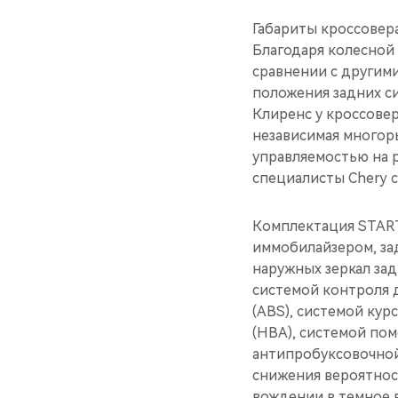
Габариты кроссовера
Благодаря колесной 
сравнении с другими
положения задних си
Клиренс у кроссовер
независимая многор
управляемостью на 
специалисты Chery 
Комплектация STAR
иммобилайзером, за
наружных зеркал за
системой контроля 
(ABS), системой ку
(HBA), системой пом
антипробуксовочной 
снижения вероятнос
вождении в темное в