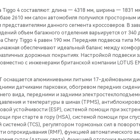
 Tiggo 4 составляют: длина — 4318 мм, ширина — 1831 мм
базе 2610 мм салон автомобиля получился просторным 
 представителями данного сегмента кроссоверов. В за
дений объем багажного отделения варьируется от 340 д
а Chery Tiggo 4 равен 190 мм. Передняя подвеска типа M
ычажная обеспечивают идеальный баланс между комфор
различных дорожных покрытиях. Настройкой подвески 
совместно с инженерами британской компании LOTUS E
T оснащается алюминиевыми литыми 17-дюймовыми ди
дними датчиками парковки, обогревом передних сидени
днего вида, передними и задними электростеклоподъемн
давления и температуры в шинах (TPMS), антиблокиров
рсовой устойчивости (ESP), системой помощи при экстр
ощи при старте в гору (HSA), системой помощи при спус
системой (TCS), регулятором тормозных сил в повороте
ти опрокидывания (RMF), функцией автоматического вк
ремя суток (датчик света), функцией отсрочки выключен