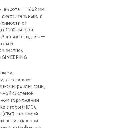
, высота — 1662 мм.
и вместительным, в
висимости от
о 1100 литров.
cPherson и задняя —
том и
занимались
NGINEERING.
сками,
й, обогревом
иками, рейлингами,
очной системой
енном торможении
ке с горы (HDC),
 (CBC), системой
лючения фар при
ия фар (Follow me