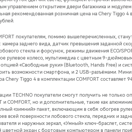
ым управлением открытием двери багажника и модулем
ая рекомендованная розничная цена на Chery Tiggo 4 в
ублей.
FORT покупателям, помимо вышеперечисленных, стану
камера заднего вида, датчик превышения заданной ско
лобового стекла и форсунок, режимы движения ECO/SPO
е рулевое колесо, мультимедиа с цветным 9-дюймовы
опцией «Свободные руки» (Bluetooth, Hands Free) и систе
ить возможности смартфона, и 2 USB-разъёмами. Мини
а Chery Tiggo 4 в комплектации COMFORT составляет 94
ации TECHNO покупатели смогут получить не только оп
 и COMFORT, но и дополнительные, такие как алюмини
ный «зимний» пакет, включающим в себя: обогрев рулев
ев всей поверхности лобового стекла, передних и задн
вателя и наружных зеркал, «Умный» ключ-браслет, сист
 цветной экран с бортовым компьютером в панели при