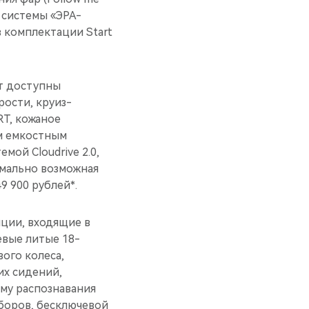
 системы «ЭРА-
 комплектации Start
т доступны
рости, круиз-
RT, кожаное
м емкостным
мой Cloudrive 2.0,
мально возможная
9 900 рублей*.
ции, входящие в
евые литые 18-
ого колеса,
их сидений,
ему распознавания
боров, бесключевой