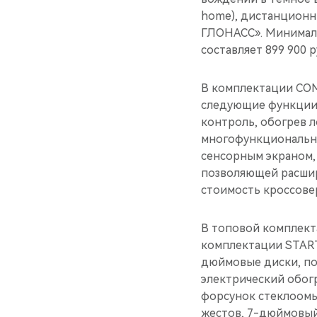
home), дистанционн
ГЛОНАСС». Минимальн
составляет 899 900 р
В комплектации COM
следующие функции: 
контроль, обогрев 
многофункционально
сенсорным экраном, 
позволяющей расшир
стоимость кроссовер
В топовой комплект
комплектации START
дюймовые диски, пол
электрический обогр
форсунок стеклоомы
жестов, 7-дюймовый