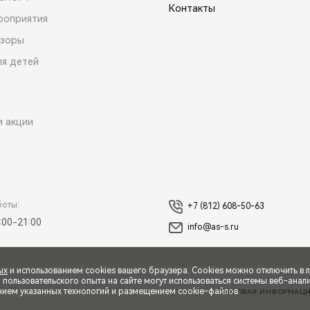
Контакты
роприятия
зоры
ля детей
и акции
боты:
+7 (812) 608-50-63
:00-21:00
info@as-s.ru
ых
и использованием cookies вашего браузера. Cookies можно отключить в 
ользовательского опыта на сайте могут использоваться системы веб-аналит
нием указанных технологий и размещением cookie-файлов.
ПРАВОВАЯ ИНФОРМАЦ