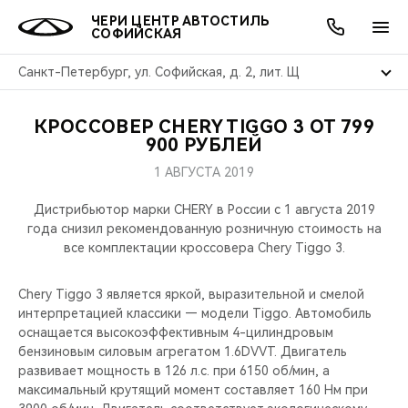
ЧЕРИ ЦЕНТР АВТОСТИЛЬ
СОФИЙСКАЯ
Санкт-Петербург, ул. Софийская, д. 2, лит. Щ
КРОССОВЕР CHERY TIGGO 3 ОТ 799
ОНЛАЙН СЕРВИСЫ
ПОКУПАТЕЛЯМ
ВЛАДЕЛЬЦАМ
О КОМПАНИИ
МИР CHERY
МОДЕЛИ
АКЦИИ
900 РУБЛЕЙ
1 АВГУСТА 2019
ВЫБОР И ПОКУПКА
СЕРВИС
АКСЕССУАРЫ
ВЫГОДЫ И АКЦИИ
ВЫБОР И ПОКУПКА
О НАС
ВСЕ МОДЕЛИ
Дистрибьютор марки CHERY в России c 1 августа 2019
КРЕДИТ И СТРАХОВАНИЕ
ЗАПЧАСТИ И АКСЕССУАРЫ
О БРЕНДЕ
КРЕДИТ
МЫ В СОЦСЕТЯХ
года снизил рекомендованную розничную стоимость на
КРОССОВЕРЫ
все комплектации кроссовера Chery Tiggo 3.
ПОДДЕРЖКА
CHERY В СОЦСЕТЯХ
СЕДАНЫ
Chery Tiggo 3 является яркой, выразительной и смелой
интерпретацией классики — модели Tiggo. Автомобиль
CHERY CONNECT
ЛЮДИ CHERY
оснащается высокоэффективным 4-цилиндровым
НОВИНКИ
бензиновым силовым агрегатом 1.6DVVT. Двигатель
БЛАГОТВОРИТЕЛЬНОСТЬ
развивает мощность в 126 л.с. при 6150 об/мин, а
максимальный крутящий момент составляет 160 Нм при