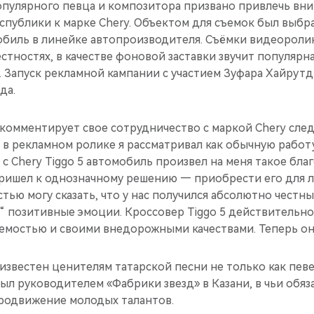
популярного певца и композитора призвано привлечь вн
спублики к марке Chery. Объектом для съемок был выбр
биль в линейке автопроизводителя. Съёмки видеороли
рестностях, в качестве фоновой заставки звучит популярн
). Запуск рекламной кампании с участием Зуфара Хайрут
да.
комментирует свое сотрудничество с маркой Chery сле
 в рекламном ролике я рассматривал как обычную работ
 с Chery Tiggo 5 автомобиль произвел на меня такое бл
пришел к однозначному решению — приобрести его для л
тью могу сказать, что у нас получился абсолютно честны
ь“ позитивные эмоции. Кроссовер Tiggo 5 действительн
емостью и своими внедорожными качествами. Теперь он 
звестен ценителям татарской песни не только как певе
Был руководителем «Фабрики звезд» в Казани, в чьи обя
продвижение молодых талантов.