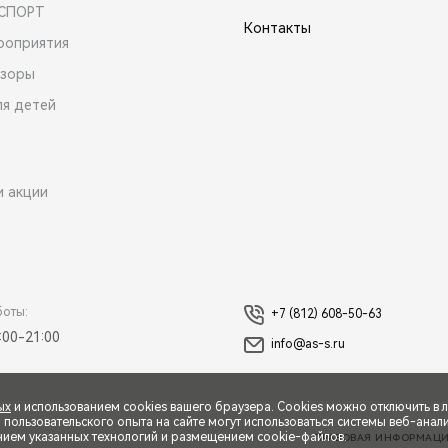
 СПОРТ
Контакты
роприятия
зоры
ля детей
и акции
боты:
+7 (812) 608-50-63
:00-21:00
info@as-s.ru
ых
и использованием cookies вашего браузера. Cookies можно отключить в 
ользовательского опыта на сайте могут использоваться системы веб-аналит
нием указанных технологий и размещением cookie-файлов.
ПРАВОВАЯ ИНФОРМАЦ