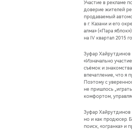
Участие в рекламе 
доверие жителей ре
продаваемый автомо
в г. Казани и его ок
алма» («Пара яблок»
на IV квартал 2015 го
Зуфар Хайрутдинов 
«Изначально участие
съёмок и знакомства
впечатление, что я 
Поэтому с увереннос
не пришлось „играт
комфортом, управля
Зуфар Хайрутдинов и
но и как продюсер. 
поиск, «огранка» и 