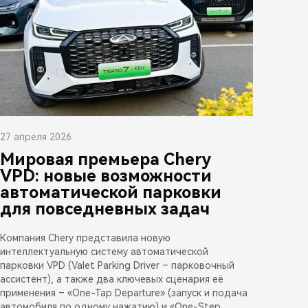
27 апреля 2026
Мировая премьера Chery
VPD: новые возможности
автоматической парковки
для повседневных задач
Компания Chery представила новую
интеллектуальную систему автоматической
парковки VPD (Valet Parking Driver – парковочный
ассистент), а также два ключевых сценария её
применения – «One-Tap Departure» (запуск и подача
автомобиля по одному нажатию) и «One-Step