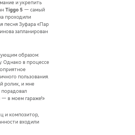
имание и укрепить
ан
Tiggo 5
— самый
ка проходили
ая песня Зуфара «Пар
динова запланирован
дующим образом:
у. Однако в процессе
агоприятное
ичного пользования.
й ролик, и мне
о порадовал
— в моем гараже!»
ц и композитор,
занности входили