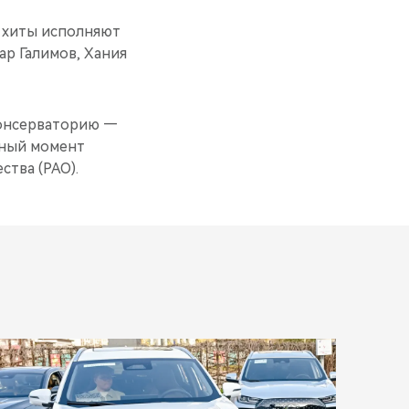
о хиты исполняют
ар Галимов, Хания
консерваторию —
анный момент
тва (РАО).