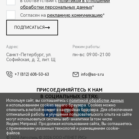
в соответствии с
политикой в отношении
обработки персональных данных
*
Согласен на
рекламную коммуникацию
*
ПОДПИСАТЬСЯ
Адрес:
Режим работы:
Санкт-Петербург, ул.
пн-вс: 09:00-21:00
Софийская, д. 2, лит. Щ
+7 (812) 608-50-63
info@as-s.ru
ПРИСОЕДИНЯЙТЕСЬ К НАМ
В СОЦИАЛЬНЫХ СЕТЯХ:
Используя сайт, вы соглашаетесь с
политикой обработки данных
и использованием cookies вашего браузера. Cookies можно
отключить в любой момент в настройках браузера. Для обеспечения
оптимальной работы и улучшения пользовательского опыта на сайте
могут использоваться системы веб-аналитики (в том числе
СПЕЦПРЕДЛОЖЕНИЯ
Яндекс.Метрика). Продолжая использование сайта, Вы соглашаетесь
с применением указанных технологий и размещением cookie-
файлов.
© 2026 Автостиль
© 2026 ООО «ТЕНЕТ РУС»
ЗАПИСЬ НА ТЕСТ-ДРАЙВ