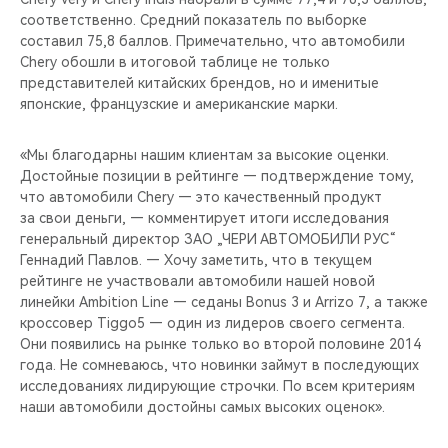
CHERY REMOTE
соответственно. Средний показатель по выборке
составил 75,8 баллов. Примечательно, что автомобили
CHERY И СПОРТ
Chery обошли в итоговой таблице не только
представителей китайских брендов, но и именитые
японские, французские и американские марки.
НАШИ МЕРОПРИЯТИЯ
«Мы благодарны нашим клиентам за высокие оценки.
ВИДЕООБЗОРЫ
Достойные позиции в рейтинге — подтверждение тому,
что автомобили Chery — это качественный продукт
CHERY ДЛЯ ДЕТЕЙ
за свои деньги, — комментирует итоги исследования
генеральный директор ЗАО „ЧЕРИ АВТОМОБИЛИ РУС“
Геннадий Павлов. — Хочу заметить, что в текущем
рейтинге не участвовали автомобили нашей новой
линейки Ambition Line — седаны Bonus 3 и Arrizo 7, а также
кроссовер Tiggo5 — один из лидеров своего сегмента.
Они появились на рынке только во второй половине 2014
года. Не сомневаюсь, что новинки займут в последующих
исследованиях лидирующие строчки. По всем критериям
наши автомобили достойны самых высоких оценок».