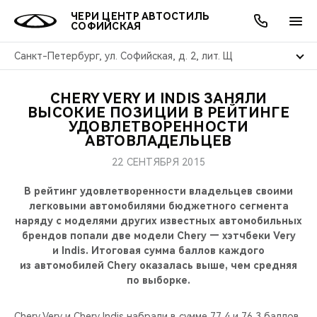
ЧЕРИ ЦЕНТР АВТОСТИЛЬ
СОФИЙСКАЯ
Санкт-Петербург, ул. Софийская, д. 2, лит. Щ
CHERY VERY И INDIS ЗАНЯЛИ
ОНЛАЙН СЕРВИСЫ
ПОКУПАТЕЛЯМ
ВЛАДЕЛЬЦАМ
О КОМПАНИИ
МИР CHERY
МОДЕЛИ
АКЦИИ
ВЫСОКИЕ ПОЗИЦИИ В РЕЙТИНГЕ
УДОВЛЕТВОРЕННОСТИ
АВТОВЛАДЕЛЬЦЕВ
ВЫБОР И ПОКУПКА
СЕРВИС
АКСЕССУАРЫ
ВЫГОДЫ И АКЦИИ
ВЫБОР И ПОКУПКА
О НАС
ВСЕ МОДЕЛИ
22 СЕНТЯБРЯ 2015
КРЕДИТ И СТРАХОВАНИЕ
ЗАПЧАСТИ И АКСЕССУАРЫ
О БРЕНДЕ
КРЕДИТ
МЫ В СОЦСЕТЯХ
КРОССОВЕРЫ
В рейтинг удовлетворенности владельцев своими
легковыми автомобилями бюджетного сегмента
ПОДДЕРЖКА
CHERY В СОЦСЕТЯХ
наряду с моделями других известных автомобильных
СЕДАНЫ
брендов попали две модели Chery — хэтчбеки Very
CHERY CONNECT
ЛЮДИ CHERY
и Indis. Итоговая сумма баллов каждого
из автомобилей Chery оказалась выше, чем средняя
НОВИНКИ
по выборке.
БЛАГОТВОРИТЕЛЬНОСТЬ
Chery Very и Chery Indis набрали в сумме 77,4 и 76,3 баллов,