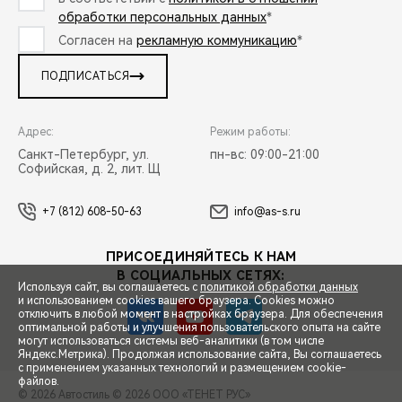
обработки персональных данных
*
Согласен на
рекламную коммуникацию
*
ПОДПИСАТЬСЯ
Адрес:
Режим работы:
Санкт-Петербург, ул.
пн-вс: 09:00-21:00
Софийская, д. 2, лит. Щ
+7 (812) 608-50-63
info@as-s.ru
ПРИСОЕДИНЯЙТЕСЬ К НАМ
В СОЦИАЛЬНЫХ СЕТЯХ:
Используя сайт, вы соглашаетесь с
политикой обработки данных
и использованием cookies вашего браузера. Cookies можно
отключить в любой момент в настройках браузера. Для обеспечения
оптимальной работы и улучшения пользовательского опыта на сайте
могут использоваться системы веб-аналитики (в том числе
СПЕЦПРЕДЛОЖЕНИЯ
Яндекс.Метрика). Продолжая использование сайта, Вы соглашаетесь
с применением указанных технологий и размещением cookie-
файлов.
© 2026 Автостиль
© 2026 ООО «ТЕНЕТ РУС»
ЗАПИСЬ НА ТЕСТ-ДРАЙВ