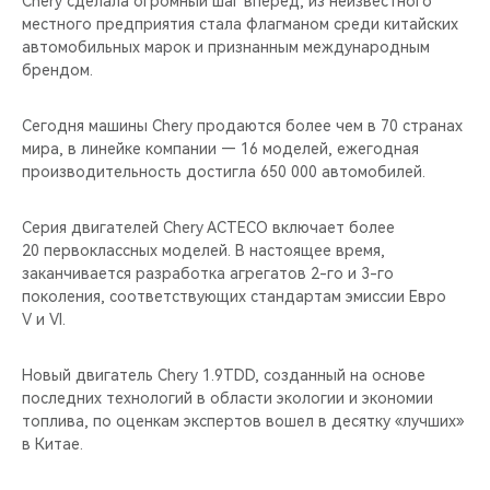
Chery сделала огромный шаг вперед, из неизвестного
CHERY REMOTE
местного предприятия стала флагманом среди китайских
автомобильных марок и признанным международным
CHERY И СПОРТ
брендом.
НАШИ МЕРОПРИЯТИЯ
Сегодня машины Chery продаются более чем в 70 странах
мира, в линейке компании — 16 моделей, ежегодная
ВИДЕООБЗОРЫ
производительность достигла 650 000 автомобилей.
CHERY ДЛЯ ДЕТЕЙ
Серия двигателей Chery ACTECO включает более
20 первоклассных моделей. В настоящее время,
заканчивается разработка агрегатов 2-го и 3-го
поколения, соответствующих стандартам эмиссии Евро
V и VI.
Новый двигатель Chery 1.9TDD, созданный на основе
последних технологий в области экологии и экономии
топлива, по оценкам экспертов вошел в десятку «лучших»
в Китае.