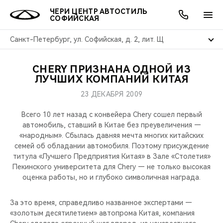
ЧЕРИ ЦЕНТР АВТОСТИЛЬ
СОФИЙСКАЯ
Санкт-Петербург, ул. Софийская, д. 2, лит. Щ
CHERY ПРИЗНАНА ОДНОЙ ИЗ
ОНЛАЙН СЕРВИСЫ
ПОКУПАТЕЛЯМ
ВЛАДЕЛЬЦАМ
О КОМПАНИИ
МИР CHERY
МОДЕЛИ
АКЦИИ
ЛУЧШИХ КОМПАНИЙ КИТАЯ
23 ДЕКАБРЯ 2009
ВЫБОР И ПОКУПКА
СЕРВИС
АКСЕССУАРЫ
ВЫГОДЫ И АКЦИИ
ВЫБОР И ПОКУПКА
О НАС
ВСЕ МОДЕЛИ
Всего 10 лет назад с конвейера Chery сошел первый
КРЕДИТ И СТРАХОВАНИЕ
ЗАПЧАСТИ И АКСЕССУАРЫ
О БРЕНДЕ
КРЕДИТ
МЫ В СОЦСЕТЯХ
автомобиль, ставший в Китае без преувеличения —
КРОССОВЕРЫ
«народным». Сбылась давняя мечта многих китайских
семей об обладании автомобиля. Поэтому присуждение
ПОДДЕРЖКА
CHERY В СОЦСЕТЯХ
титула «Лучшего Предприятия Китая» в Зале «Столетия»
СЕДАНЫ
Пекинского университета для Chery — не только высокая
CHERY CONNECT
ЛЮДИ CHERY
оценка работы, но и глубоко символичная награда.
НОВИНКИ
БЛАГОТВОРИТЕЛЬНОСТЬ
За это время, справедливо названное экспертами —
«золотым десятилетием» автопрома Китая, компания