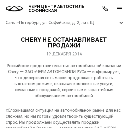
ЧЕРИ ЦЕНТР АВТОСТИЛЬ
СОФИЙСКАЯ
Санкт-Петербург, ул. Софийская, д. 2, лит. Щ
CHERY НЕ ОСТАНАВЛИВАЕТ
ОНЛАЙН СЕРВИСЫ
ПОКУПАТЕЛЯМ
ВЛАДЕЛЬЦАМ
О КОМПАНИИ
МИР CHERY
МОДЕЛИ
АКЦИИ
ПРОДАЖИ
19 ДЕКАБРЯ 2014
ВЫБОР И ПОКУПКА
СЕРВИС
АКСЕССУАРЫ
ВЫГОДЫ И АКЦИИ
ВЫБОР И ПОКУПКА
О НАС
ВСЕ МОДЕЛИ
Российское представительство автомобильной компании
КРЕДИТ И СТРАХОВАНИЕ
ЗАПЧАСТИ И АКСЕССУАРЫ
О БРЕНДЕ
КРЕДИТ
МЫ В СОЦСЕТЯХ
Chery — ЗАО «ЧЕРИ АВТОМОБИЛИ РУС» — информирует,
КРОССОВЕРЫ
что дилерская сеть марки продолжает работать
в штатном режиме, оказывая комплексные услуги,
ПОДДЕРЖКА
CHERY В СОЦСЕТЯХ
связанные с продажей, сервисным и гарантийным
СЕДАНЫ
обслуживанием автомобилей.
CHERY CONNECT
ЛЮДИ CHERY
НОВИНКИ
«Сложившаяся ситуация на автомобильном рынке для нас
БЛАГОТВОРИТЕЛЬНОСТЬ
сложная, но мы готовы удовлетворить существующий
спрос. Мы продолжаем осуществлять продажи