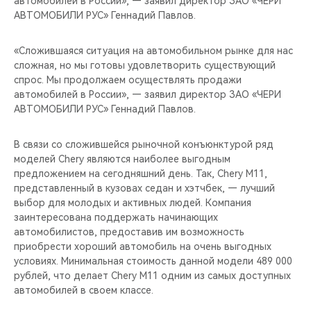
автомобилей в России», — заявил директор ЗАО «ЧЕРИ
CHERY REMOTE
АВТОМОБИЛИ РУС» Геннадий Павлов.
CHERY И СПОРТ
«Сложившаяся ситуация на автомобильном рынке для нас
сложная, но мы готовы удовлетворить существующий
НАШИ МЕРОПРИЯТИЯ
спрос. Мы продолжаем осуществлять продажи
автомобилей в России», — заявил директор ЗАО «ЧЕРИ
ВИДЕООБЗОРЫ
АВТОМОБИЛИ РУС» Геннадий Павлов.
CHERY ДЛЯ ДЕТЕЙ
В связи со сложившейся рыночной конъюнктурой ряд
моделей Chery являются наиболее выгодным
предложением на сегодняшний день. Так, Chery M11,
представленный в кузовах седан и хэтчбек, — лучший
выбор для молодых и активных людей. Компания
заинтересована поддержать начинающих
автомобилистов, предоставив им возможность
приобрести хороший автомобиль на очень выгодных
условиях. Минимальная стоимость данной модели 489 000
рублей, что делает Chery M11 одним из самых доступных
автомобилей в своем классе.