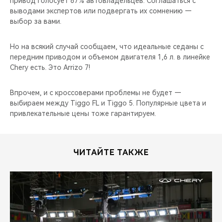
привод голосует 67% автовладельцев. Соглашаться с
CHERY REMOTE
выводами экспертов или подвергать их сомнению —
выбор за вами.
CHERY И СПОРТ
Но на всякий случай сообщаем, что идеальные седаны с
НАШИ МЕРОПРИЯТИЯ
передним приводом и объемом двигателя 1,6 л. в линейке
Chery есть. Это Arrizo 7!
ВИДЕООБЗОРЫ
Впрочем, и с кроссоверами проблемы не будет —
CHERY ДЛЯ ДЕТЕЙ
выбираем между Tiggo FL и Tiggo 5. Популярные цвета и
привлекательные цены тоже гарантируем.
ЧИТАЙТЕ ТАКЖЕ