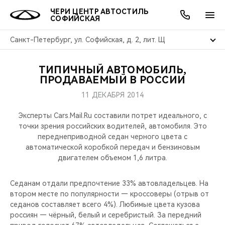
ЧЕРИ ЦЕНТР АВТОСТИЛЬ
СОФИЙСКАЯ
Санкт-Петербург, ул. Софийская, д. 2, лит. Щ
ТИПИЧНЫЙ АВТОМОБИЛЬ,
ОНЛАЙН СЕРВИСЫ
ПОКУПАТЕЛЯМ
ВЛАДЕЛЬЦАМ
О КОМПАНИИ
МИР CHERY
МОДЕЛИ
АКЦИИ
ПРОДАВАЕМЫЙ В РОССИИ
11 ДЕКАБРЯ 2014
ВЫБОР И ПОКУПКА
СЕРВИС
АКСЕССУАРЫ
ВЫГОДЫ И АКЦИИ
ВЫБОР И ПОКУПКА
О НАС
ВСЕ МОДЕЛИ
Эксперты Cars.Mail.Ru составили потрет идеального, с
КРЕДИТ И СТРАХОВАНИЕ
ЗАПЧАСТИ И АКСЕССУАРЫ
О БРЕНДЕ
КРЕДИТ
МЫ В СОЦСЕТЯХ
точки зрения российских водителей, автомобиля. Это
КРОССОВЕРЫ
переднеприводной седан черного цвета с
автоматической коробкой передач и бензиновым
ПОДДЕРЖКА
CHERY В СОЦСЕТЯХ
двигателем объемом 1,6 литра.
СЕДАНЫ
CHERY CONNECT
ЛЮДИ CHERY
Седанам отдали предпочтение 33% автовладельцев. На
НОВИНКИ
втором месте по популярности — кроссоверы (отрыв от
БЛАГОТВОРИТЕЛЬНОСТЬ
седанов составляет всего 4%). Любимые цвета кузова
россиян — чёрный, белый и серебристый. За передний