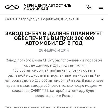
ЧЕРИ ЦЕНТР АВТОСТИЛЬ
СОФИЙСКАЯ
Санкт-Петербург, ул. Софийская, д. 2, лит. Щ
ЗАВОД CHERY В ДАЛЯНЕ ПЛАНИРУЕТ
ОНЛАЙН СЕРВИСЫ
ПОКУПАТЕЛЯМ
ВЛАДЕЛЬЦАМ
О КОМПАНИИ
МИР CHERY
МОДЕЛИ
АКЦИИ
ОБЕСПЕЧИТЬ ВЫПУСК 200 000
АВТОМОБИЛЕЙ В ГОД
ВЫБОР И ПОКУПКА
СЕРВИС
АКСЕССУАРЫ
ВЫГОДЫ И АКЦИИ
ВЫБОР И ПОКУПКА
О НАС
ВСЕ МОДЕЛИ
28 ФЕВРАЛЯ 2014
КРЕДИТ И СТРАХОВАНИЕ
ЗАПЧАСТИ И АКСЕССУАРЫ
О БРЕНДЕ
КРЕДИТ
МЫ В СОЦСЕТЯХ
Завод полного цикла CHERY, расположенный в портовом
КРОССОВЕРЫ
городе Далянь, в 2013 году выпустил
100 000 автомобилей, выйдя на половину объема
ПОДДЕРЖКА
CHERY В СОЦСЕТЯХ
расчетной мощности и в перспективе планирует выйти
СЕДАНЫ
на производство 200 000 автомобилей в год. В настоящее
CHERY CONNECT
ЛЮДИ CHERY
время в цехах завода собирают только новую модель —
кроссовер CHERY T21, который в этом году будет
НОВИНКИ
представлен и в России.
БЛАГОТВОРИТЕЛЬНОСТЬ