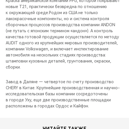
Краска американской компании PPG, которой покрывают
новые T21, практически безвредна по отношению
к окружающей среде.Родом из США не только
лакокрасочные компоненты, но и система контроля
сборочных процессов производства компании ANDON
(не путать с японским термином «андон»). А контроль
качества готовой продукции осуществляется по методу
AUDIT одного из крупнейших мировых производителей,
компании Volkswagen, и включает инспектирование
автомобиля на нескольких стадиях производства:
штамповки кузовных деталей, грунтования, окраски,
сборки.
Завод в Даляне — четвертое по счету производство
CHERY в Китае. Крупнейшие производственная и научно-
исследовательская базы компании сосредоточены
в городе Уху, еще две производственные площадки
расположены в городах Ордос и Кайфэн.
ЧИТАЙТЕ ТАКЖЕ