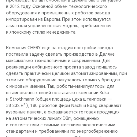
Производство автомобилей в Даляне было запущено
CHERY REMOTE
в 2012 году. Основной объем технологического
оборудования и промышленных роботов завода
CHERY И СПОРТ
импортирован из Европы. При этом используется
азиатская управленческая модель, приближенная
НАШИ МЕРОПРИЯТИЯ
к японскому стилю менеджмента.
ВИДЕООБЗОРЫ
Компания CHERY еще на стадии постройки завода
поставила задачу сделать производство в Даляне
максимально технологичным и современным. Для
CHERY ДЛЯ ДЕТЕЙ
реализации амбициозного проекта завод пришлось
сделать практически целиком автоматизированным, при
этом все оборудование закупалось только у брендов
с мировым именем. Так, роботы-манипуляторы для
штамповочных линий поставляют компании Kuka
и Strothmann (общая площадь цеха штамповки —
38 232 м² ), 180 роботов фирм Nachi и Edag сваривают
кузовные панели, а окрашивается готовая продукция
на автоматических линиях Dürr, оснащенных
в соответствии с самыми жесткими экологическими
стандартами и требованиями по энергосбережению.