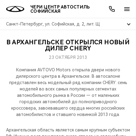
ЧЕРИ ЦЕНТР АВТОСТИЛЬ
СОФИЙСКАЯ
Санкт-Петербург, ул. Софийская, д. 2, лит. Щ
В АРХАНГЕЛЬСКЕ ОТКРЫЛСЯ НОВЫЙ
ОНЛАЙН СЕРВИСЫ
ПОКУПАТЕЛЯМ
ВЛАДЕЛЬЦАМ
О КОМПАНИИ
МИР CHERY
МОДЕЛИ
АКЦИИ
ДИЛЕР CHERY
23 ОКТЯБРЯ 2013
ВЫБОР И ПОКУПКА
СЕРВИС
АКСЕССУАРЫ
ВЫГОДЫ И АКЦИИ
ВЫБОР И ПОКУПКА
О НАС
ВСЕ МОДЕЛИ
Компания AVTOVO Motors открыла двери нового
КРЕДИТ И СТРАХОВАНИЕ
ЗАПЧАСТИ И АКСЕССУАРЫ
О БРЕНДЕ
КРЕДИТ
МЫ В СОЦСЕТЯХ
дилерского центра в Архангельске. В автосалоне
КРОССОВЕРЫ
представлен весь модельный ряд компании CHERY: семь
моделей во всех самых популярных сегментах
ПОДДЕРЖКА
CHERY В СОЦСЕТЯХ
автомобильного рынка в России — от маленьких
СЕДАНЫ
городских автомобилей до полноприводного
CHERY CONNECT
ЛЮДИ CHERY
кроссовера, завоевавшего сердца многих российских
автомобилистов и ставшего новинкой 2013 года.
НОВИНКИ
БЛАГОТВОРИТЕЛЬНОСТЬ
Архангельская область является самым крупным субъектом