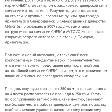
РФ. Именно рост покупательского спроса на автомобили
CHERY REMOTE
марки CHERY стал стимулом к расширению дилерской сети
компании в этом регионе. Разумеется, упор делается
CHERY И СПОРТ
на его самые крупные населенные пункты: два города —
Архангельск и Северодвинск. В Северодвинске дилерство
НАШИ МЕРОПРИЯТИЯ
CHERY было основано в 2009 году. Новым этапом
сотрудничества компании CHERY и AVTOVO Motors стало
открытие второго автосалона в столице Поморья,
ВИДЕООБЗОРЫ
Архангельске.
CHERY ДЛЯ ДЕТЕЙ
Полностью новый автосалон, отвечающий всем
корпоративным стандартам марки, примечателен тем,
что в нем не только представлен весь модельный ряд
автомобилей компании CHERY, но и тем, что в техническом
плане он оснащен по последнему слову техники.
Площадь шоу-рума составляет 350 кв.м., а сервисная зона
на 4 поста располагается на площади в 250 кв.м. Услуги
по обслуживанию автомобилей, как известно, занимают
все больше места в работе дилерских центров, поскольку
особое внимание удаляется качественному сервисному