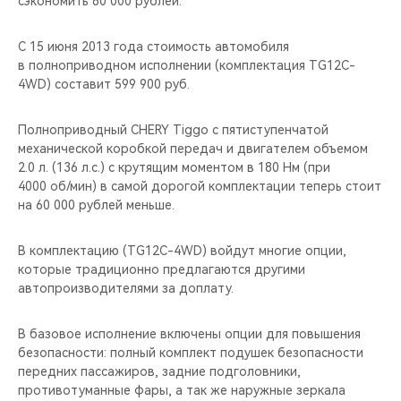
сэкономить 60 000 рублей.
CHERY REMOTE
С 15 июня 2013 года стоимость автомобиля
CHERY И СПОРТ
в полноприводном исполнении (комплектация TG12C-
4WD) составит 599 900 руб.
НАШИ МЕРОПРИЯТИЯ
Полноприводный CHERY Tiggo c пятиступенчатой
ВИДЕООБЗОРЫ
механической коробкой передач и двигателем объемом
2.0 л. (136 л.с.) с крутящим моментом в 180 Нм (при
CHERY ДЛЯ ДЕТЕЙ
4000 об/мин) в самой дорогой комплектации теперь стоит
на 60 000 рублей меньше.
В комплектацию (TG12C-4WD) войдут многие опции,
которые традиционно предлагаются другими
автопроизводителями за доплату.
В базовое исполнение включены опции для повышения
безопасности: полный комплект подушек безопасности
передних пассажиров, задние подголовники,
противотуманные фары, а так же наружные зеркала