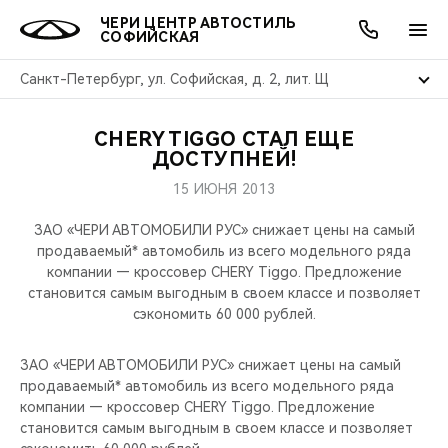
ЧЕРИ ЦЕНТР АВТОСТИЛЬ
СОФИЙСКАЯ
Санкт-Петербург, ул. Софийская, д. 2, лит. Щ
CHERY TIGGO СТАЛ ЕЩЕ
ОНЛАЙН СЕРВИСЫ
ПОКУПАТЕЛЯМ
ВЛАДЕЛЬЦАМ
О КОМПАНИИ
МИР CHERY
МОДЕЛИ
АКЦИИ
ДОСТУПНЕЙ!
15 ИЮНЯ 2013
ВЫБОР И ПОКУПКА
СЕРВИС
АКСЕССУАРЫ
ВЫГОДЫ И АКЦИИ
ВЫБОР И ПОКУПКА
О НАС
ВСЕ МОДЕЛИ
ЗАО «ЧЕРИ АВТОМОБИЛИ РУС» снижает цены на самый
КРЕДИТ И СТРАХОВАНИЕ
ЗАПЧАСТИ И АКСЕССУАРЫ
О БРЕНДЕ
КРЕДИТ
МЫ В СОЦСЕТЯХ
продаваемый* автомобиль из всего модельного ряда
КРОССОВЕРЫ
компании — кроссовер CHERY Tiggo. Предложение
становится самым выгодным в своем классе и позволяет
ПОДДЕРЖКА
CHERY В СОЦСЕТЯХ
сэкономить 60 000 рублей.
СЕДАНЫ
CHERY CONNECT
ЛЮДИ CHERY
ЗАО «ЧЕРИ АВТОМОБИЛИ РУС» снижает цены на самый
НОВИНКИ
продаваемый* автомобиль из всего модельного ряда
БЛАГОТВОРИТЕЛЬНОСТЬ
компании — кроссовер CHERY Tiggo. Предложение
становится самым выгодным в своем классе и позволяет