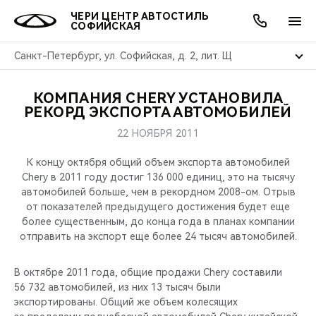
ЧЕРИ ЦЕНТР АВТОСТИЛЬ
СОФИЙСКАЯ
Санкт-Петербург, ул. Софийская, д. 2, лит. Щ
КОМПАНИЯ CHERY УСТАНОВИЛА
ОНЛАЙН СЕРВИСЫ
ПОКУПАТЕЛЯМ
ВЛАДЕЛЬЦАМ
О КОМПАНИИ
МИР CHERY
МОДЕЛИ
АКЦИИ
РЕКОРД ЭКСПОРТА АВТОМОБИЛЕЙ
22 НОЯБРЯ 2011
ВЫБОР И ПОКУПКА
СЕРВИС
АКСЕССУАРЫ
ВЫГОДЫ И АКЦИИ
ВЫБОР И ПОКУПКА
О НАС
ВСЕ МОДЕЛИ
К концу октября общий объем экспорта автомобилей
КРЕДИТ И СТРАХОВАНИЕ
ЗАПЧАСТИ И АКСЕССУАРЫ
О БРЕНДЕ
КРЕДИТ
МЫ В СОЦСЕТЯХ
Chery в 2011 году достиг 136 000 единиц, это на тысячу
КРОССОВЕРЫ
автомобилей больше, чем в рекордном 2008-ом. Отрыв
от показателей предыдущего достижения будет еще
ПОДДЕРЖКА
CHERY В СОЦСЕТЯХ
более существенным, до конца года в планах компании
СЕДАНЫ
отправить на экспорт еще более 24 тысяч автомобилей.
CHERY CONNECT
ЛЮДИ CHERY
НОВИНКИ
В октябре 2011 года, общие продажи Chery составили
БЛАГОТВОРИТЕЛЬНОСТЬ
56 732 автомобилей, из них 13 тысяч были
экспортированы. Общий же объем колесящих