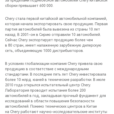
за пределами поднебесной автомобилей Chery китайской
CHERY REMOTE
сборки превышает 600 000.
CHERY И СПОРТ
Chery стала первой китайской автомобильной компанией,
которая начала экспортировать свою продукцию. Первая
НАШИ МЕРОПРИЯТИЯ
партия автомобилей была вывезена из страны 10 лет
назад. В 2001-ом в Сирию отправили 10 автомобилей.
ВИДЕООБЗОРЫ
Сейчас Chery экспортирует продукцию более чем
в 80 стран, имеет налаженную зарубежную дилерскую
сеть, объединяющую 1000 дистрибьюторов.
CHERY ДЛЯ ДЕТЕЙ
В условиях глобализации компания Chery привела свою
продукцию в соответствие с международными
стандартами. В последние пять лет Chery инвестировала
более 10 млрд. юаней в технические разработки. В июле
2010 года открылся испытательный центр Chery.
Лаборатория проводит испытания более 200
автомобилей в год, закладывая прочный фундамент для
исследований в области повышения безопасности
автомобилей. Помимо технических центров в Китае
на Chery работают научно-исследовательские институты